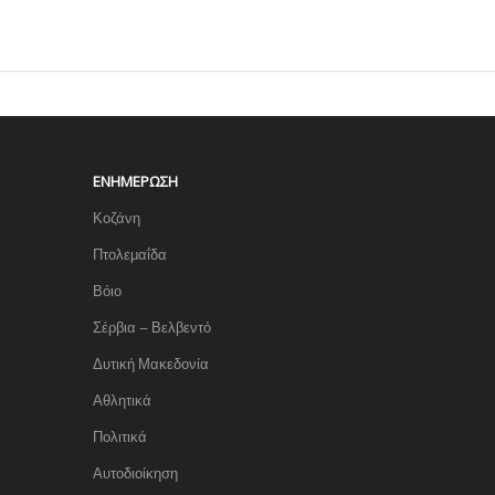
ΕΝΗΜΈΡΩΣΗ
Κοζάνη
Πτολεμαΐδα
Βόιο
Σέρβια – Βελβεντό
Δυτική Μακεδονία
Αθλητικά
Πολιτικά
Αυτοδιοίκηση