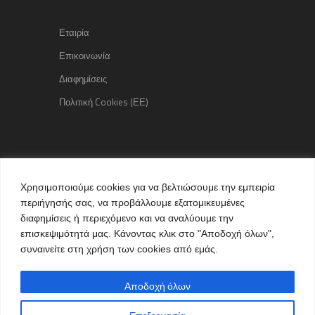
Εταιρία
Επικοινωνία
Διαφημίσεις
Πολιτική Cookies (ΕΕ)
Copyright © 2015 kozaniLife.gr
Χρησιμοποιούμε cookies για να βελτιώσουμε την εμπειρία
All Rights reserved
περιήγησής σας, να προβάλλουμε εξατομικευμένες
Internet Services & Advertisement
διαφημίσεις ή περιεχόμενο και να αναλύουμε την
by kozaniLife.gr
επισκεψιμότητά μας. Κάνοντας κλικ στο "Αποδοχή όλων",
συναινείτε στη χρήση των cookies από εμάς.
Αποδοχή όλων