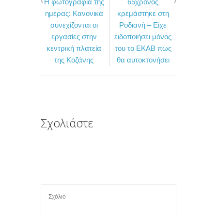
Η φωτογραφία της
65χρονος
c
i
ι
ημέρας: Κανονικά
κρεμάστηκε στη
e
t
ρ
συνεχίζονται οι
Ροδιανή – Είχε
b
t
α
εργασίες στην
ειδοποιήσει μόνος
o
e
σ
κεντρική πλατεία
του το ΕΚΑΒ πως
της Κοζάνης
θα αυτοκτονήσει
o
r
τ
k
ε
ί
τ
ε
Σχολιάστε