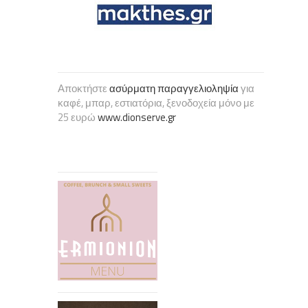
Αποκτήστε
ασύρματη παραγγελιοληψία
για
καφέ, μπαρ, εστιατόρια, ξενοδοχεία μόνο με
25 ευρώ
www.dionserve.gr