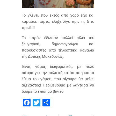
Το γλέντι, που εκτός από χορό είχε και
καραόκε πάρτυ, έληξε λίγο πριν τις 5 το
πρωΐ !!!
Το παρόν έδωσαν πολλοί φίλοι του
ζευγαριού, δημοσιογράφοι και
παρουσιαστές από τηλεοπτικά κανάλια
της Δυτικής Μακεδονίας.
Ένας γάμος διαφορετικός, με πολύ
σάτιρα για την πολιτική κατάσταση και τα
έθιμα του γάμου, που σίγουρα θα μείνει
αξέχαστος! Περιμένουμε με λαχτάρα να
δούμε το επίσημο βίντεο!
F
T
Μ
a
w
ο