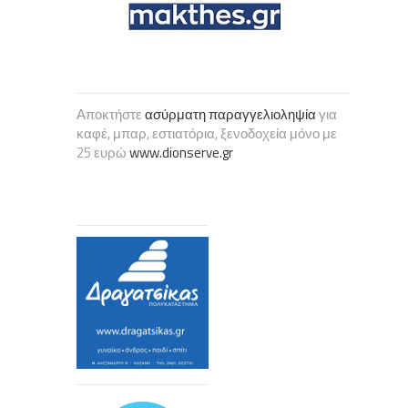
Αποκτήστε
ασύρματη παραγγελιοληψία
για
καφέ, μπαρ, εστιατόρια, ξενοδοχεία μόνο με
25 ευρώ
www.dionserve.gr