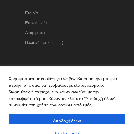
Εταιρία
Επικοινωνία
Διαφημίσεις
Πολιτική Cookies (ΕΕ)
Copyright © 2015 kozaniLife.gr
Χρησιμοποιούμε cookies για να βελτιώσουμε την εμπειρία
All Rights reserved
περιήγησής σας, να προβάλλουμε εξατομικευμένες
Internet Services & Advertisement
διαφημίσεις ή περιεχόμενο και να αναλύουμε την
by kozaniLife.gr
επισκεψιμότητά μας. Κάνοντας κλικ στο "Αποδοχή όλων",
συναινείτε στη χρήση των cookies από εμάς.
Αποδοχή όλων
Επεξεργασία