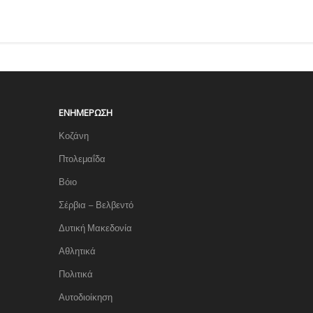
ΕΝΗΜΈΡΩΣΗ
Κοζάνη
Πτολεμαΐδα
Βόιο
Σέρβια – Βελβεντό
Δυτική Μακεδονία
Αθλητικά
Πολιτικά
Αυτοδιοίκηση