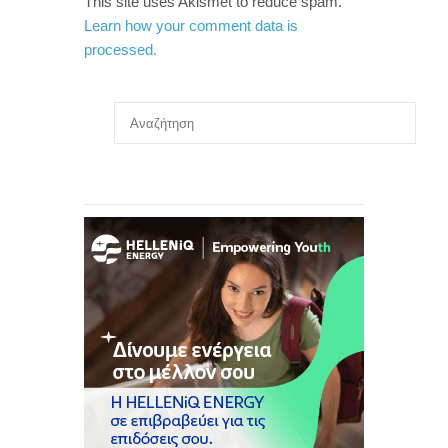
This site uses Akismet to reduce spam.
Learn how your comment data is
processed.