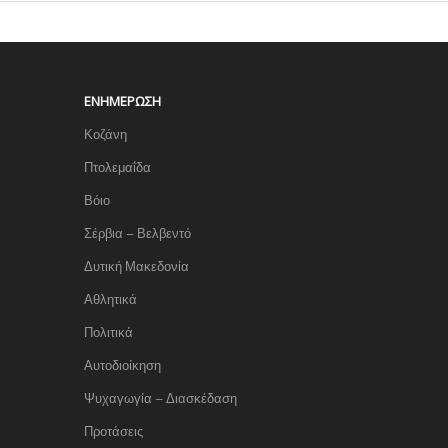
ΕΝΗΜΈΡΩΣΗ
Κοζάνη
Πτολεμαΐδα
Βόιο
Σέρβια – Βελβεντό
Δυτική Μακεδονία
Αθλητικά
Πολιτικά
Αυτοδιοίκηση
Ψυχαγωγία – Διασκέδαση
Προτάσεις