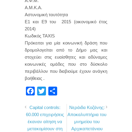
Α.Φ.Μ.
Α.Μ.Κ.Α.
Αστυνομική ταυτότητα
Ε1 και Ε9 του 2015 (οικονομικό έτος
2014)
Κωδικός TAXIS
Πρόκειται για μία κοινωνική δράση που
δρομολογείται από το Δήμο μας και
στοχεύει στις ευαίσθητες και αδύναμες
κοινωνικές ομάδες που στο δύσκολο
περιβάλλον που διαβιούμε έχουν ανάγκη
βοήθειας .
F
T
Μ
a
w
ο
Capital controls:
Νεράιδα Κοζάνης:
c
i
ι
60.000 επιχειρήσεις
Αποκαλυπτήρια του
e
t
ρ
έκαναν αίτηση να
μνημείου του
b
t
α
μετακομίσουν στη
Αρχικαπετάνιου