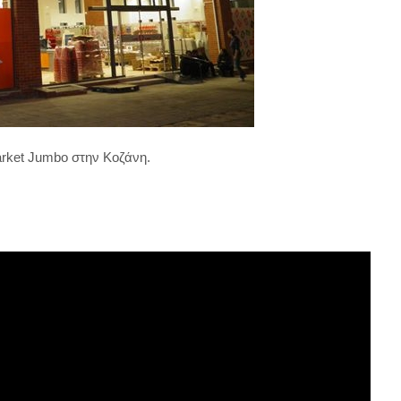
arket Jumbo στην Κοζάνη.