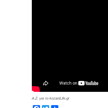
Α.Ζ. για το kozaniLife.gr