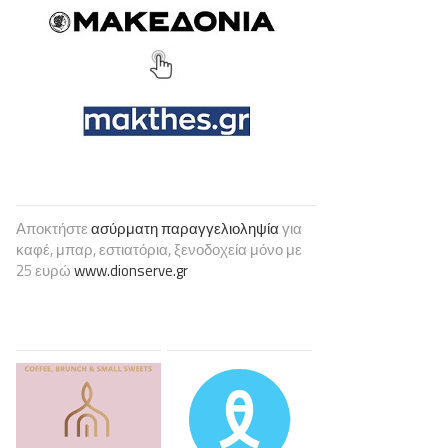
Αποκτήστε
ασύρματη παραγγελιοληψία
για
καφέ, μπαρ, εστιατόρια, ξενοδοχεία μόνο με
25 ευρώ
www.dionserve.gr