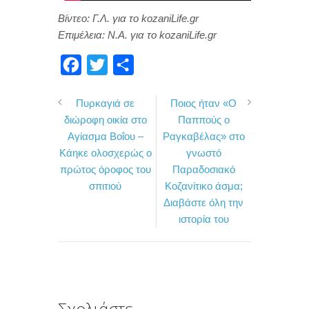
Βίντεο: Γ.Λ. για το kozaniLife.gr
Επιμέλεια: Ν.Α. για το kozaniLife.gr
F
T
Μ
a
w
ο
Πυρκαγιά σε
Ποιος ήταν «Ο
c
i
ι
διώροφη οικία στο
Παππούς ο
e
t
ρ
Αγίασμα Βοΐου –
Ραγκαβέλας» στο
b
t
α
Κάηκε ολοσχερώς ο
γνωστό
o
e
σ
πρώτος όροφος του
Παραδοσιακό
σπιτιού
Κοζανίτικο άσμα;
o
r
τ
Διαβάστε όλη την
k
ε
ιστορία του
ί
τ
ε
Σχολιάστε