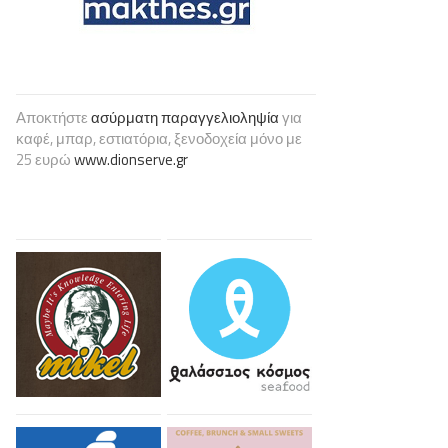
Αποκτήστε
ασύρματη παραγγελιοληψία
για
καφέ, μπαρ, εστιατόρια, ξενοδοχεία μόνο με
25 ευρώ
www.dionserve.gr