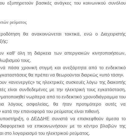
που εξυπηρετούν βασικές ανάγκες του κοινωνικού συνόλου
οπών ρεύματος
οδότηση θα ανακοινώνεται τακτικά, ενώ ο Διαχειριστής
ξής:
αθ’ όλη τη διάρκεια των απεργιακών κινητοποιήσεων,
λωβισμού τους.
 πάσα χρονική στιγμή και ανεξάρτητα από το ενδεικτικό
γκαταστάσεις θα πρέπει να θεωρούνται διαρκώς «υπό τάση».
 «ανενεργές» τις ηλεκτρικές συσκευές λόγω της διακοπής
ές είναι συνδεδεμένες με την ηλεκτρική τους εγκατάσταση,
ατοποιηθεί νωρίτερα από το ενδεικτικό χρονοδιάγραμμα του
ια λόγους ασφαλείας, θα ήταν προτιμότερο αυτές να
κατά την επαναφορά του ρεύματος είναι πιθανή.
υποστήριξη, ο ΔΕΔΔΗΕ συνιστά να επισκεφθούν άμεσα το
 διαφορετικά να επικοινωνήσουν με το κέντρο βλαβών της
ι στο λογαριασμό του ηλεκτρικού ρεύματος.