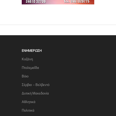
ΕΝΗΜΈΡΩΣΗ
Κοζάνη
Πτολεμαΐδα
Βόιο
Σέρβια – Βελβεντό
Δυτική Μακεδονία
Αθλητικά
Πολιτικά