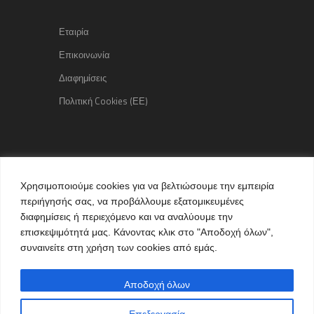
Εταιρία
Επικοινωνία
Διαφημίσεις
Πολιτική Cookies (ΕΕ)
Copyright © 2015 kozaniLife.gr
Χρησιμοποιούμε cookies για να βελτιώσουμε την εμπειρία
All Rights reserved
περιήγησής σας, να προβάλλουμε εξατομικευμένες
Internet Services & Advertisement
διαφημίσεις ή περιεχόμενο και να αναλύουμε την
by kozaniLife.gr
επισκεψιμότητά μας. Κάνοντας κλικ στο "Αποδοχή όλων",
συναινείτε στη χρήση των cookies από εμάς.
Αποδοχή όλων
Επεξεργασία