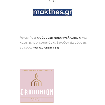
Αποκτήστε
ασύρματη παραγγελιοληψία
για
καφέ, μπαρ, εστιατόρια, ξενοδοχεία μόνο με
25 ευρώ
www.dionserve.gr