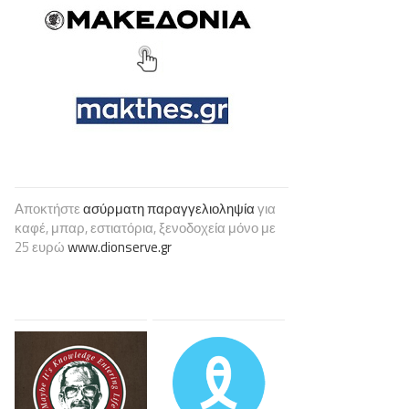
Αποκτήστε
ασύρματη παραγγελιοληψία
για
καφέ, μπαρ, εστιατόρια, ξενοδοχεία μόνο με
25 ευρώ
www.dionserve.gr