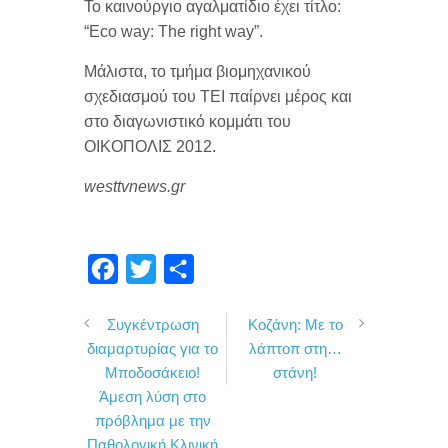
Το καινούργιο αγαλματίδιο έχει τίτλο:
“Eco way: The right way”.
Μάλιστα, το
τμήμα βιομηχανικού
σχεδιασμού του ΤΕΙ παίρνει μέρος και
στο διαγωνιστικό κομμάτι του
OIKΟΠΟΛΙΣ 2012.
westtvnews.gr
F
T
Μ
a
w
ο
Συγκέντρωση
Κοζάνη: Με το
c
i
ι
διαμαρτυρίας για το
λάπτοπ στη…
e
t
ρ
Μποδοσάκειο!
στάνη!
b
t
α
Άμεση λύση στο
o
e
σ
πρόβλημα με την
Παθολογική Κλινική