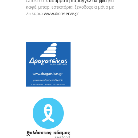
Αποκτήστε
ασύρματη παραγγελιοληψία
για
καφέ, μπαρ, εστιατόρια, ξενοδοχεία μόνο με
25 ευρώ
www.dionserve.gr