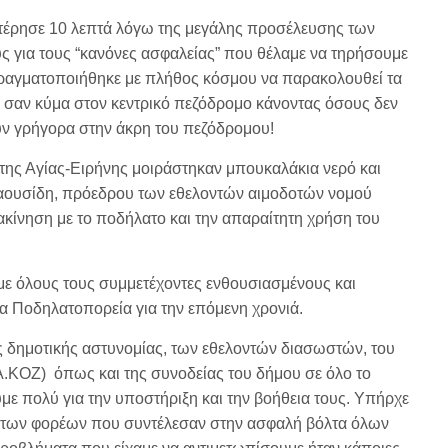
στέρησε 10 λεπτά λόγω της μεγάλης προσέλευσης των
 για τους “κανόνες ασφαλείας” που θέλαμε να τηρήσουμε
 πραγματοποιήθηκε με πλήθος κόσμου να παρακολουθεί τα
σαν κύμα στον κεντρικό πεζόδρομο κάνοντας όσους δεν
ουν γρήγορα στην άκρη του πεζόδρομου!
της Αγίας-Ειρήνης μοιράστηκαν μπουκαλάκια νερό και
Τσαουσίδη, πρόεδρου των εθελοντών αιμοδοτών νομού
κίνηση με το ποδήλατο και την απαραίτητη χρήση του
 με όλους τους συμμετέχοντες ενθουσιασμένους και
α Ποδηλατοπορεία για την επόμενη χρονιά.
ης δημοτικής αστυνομίας, των εθελοντών διασωστών, του
.ΚΟΖ) όπως και της συνοδείας του δήμου σε όλο το
με πολύ για την υποστήριξη και την βοήθεια τους. Υπήρχε
 των φορέων που συντέλεσαν στην ασφαλή βόλτα όλων