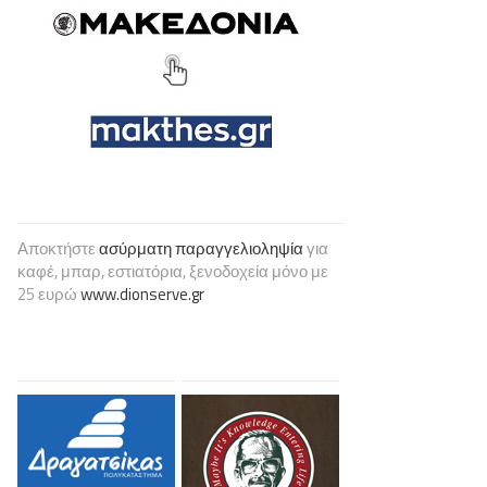
Αποκτήστε
ασύρματη παραγγελιοληψία
για
καφέ, μπαρ, εστιατόρια, ξενοδοχεία μόνο με
25 ευρώ
www.dionserve.gr