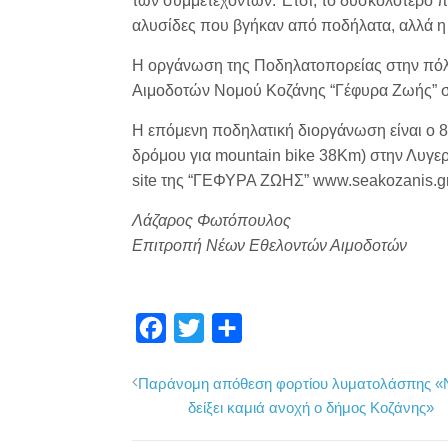
των συμμετεχόντων. Έτσι, το δυσκολότερο π
αλυσίδες που βγήκαν από ποδήλατα, αλλά η
Η οργάνωση της Ποδηλατοπορείας στην πόλ
Αιμοδοτών Νομού Κοζάνης “Γέφυρα Ζωής” σε
Η επόμενη ποδηλατική διοργάνωση είναι ο 
δρόμου για mountain bike 38Km) στην Λυγε
site της “ΓΕΦΥΡΑ ΖΩΗΣ” www.seakozanis.gr κ
Λάζαρος Φωτόπουλος
Επιτροπή Νέων Εθελοντών Αιμοδοτών
F
T
Μ
a
w
ο
Παράνομη απόθεση φορτίου λυματολάσπης «
c
i
ι
δείξει καμιά ανοχή ο δήμος Κοζάνης»
e
t
ρ