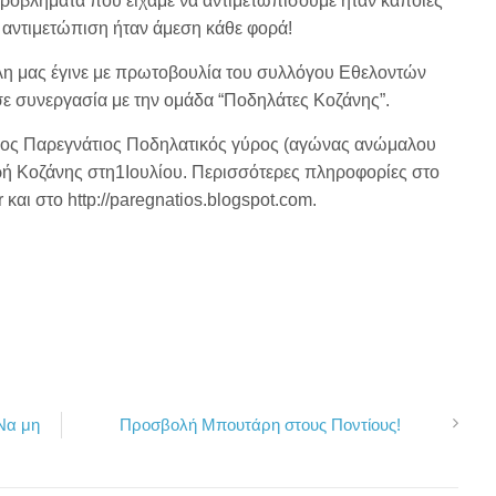
ροβλήματα που είχαμε να αντιμετωπίσουμε ήταν κάποιες
 αντιμετώπιση ήταν άμεση κάθε φορά!
η μας έγινε με πρωτοβουλία του συλλόγου Εθελοντών
 συνεργασία με την ομάδα “Ποδηλάτες Κοζάνης”.
8ος Παρεγνάτιος Ποδηλατικός γύρος (αγώνας ανώμαλου
ρή Κοζάνης στη1Ιουλίου. Περισσότερες πληροφορίες στο
αι στο http://paregnatios.blogspot.com.
Να μη
Προσβολή Μπουτάρη στους Ποντίους!