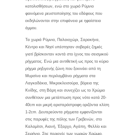
κατολισθήσεων, ενώ στο χωριό Ρύμνιο
φαινόμενα ρευστοποίησης του εδάφους που
εκδηλώνονται στην επιφάνεια με ηφαίστεια
άμμου.
Τα χωριά Ρύμνιο, Παλαιοχώρι, Σαρακήνα,
Κέντρο και Νησί υπέστησαν σοβαρές ζημιές
γιατί βρίσκονταν κοντά στο ίχνος του σεισμικού
ρήγματος. Ενώ μια αντιθετική ως προς το κύριο
ρήγμα ρηξιγενής ζώνη που ξεκινάει από τη
Μυρσίνα και περιλαμβάνει ρήγματα στα
Λαγκαδάκια, Μικροκλεισούρα, βόρεια της
Κνίδης, στη Βάρη και συνεχίζει ως το Χρώμιο
συνθέτουν μια μετάπτωση προς νότο κατά 20-
40cm και μικρή αριστερόστροφη οριζόντια κλίση
1-2cm. Δευτερεύοντα ρήγματα εμφανίζονται
στις παρυφές της πόλης των Γρεβενών, στο
Καλαμίτσι, Αιανή, Έξαρχο, Αγάπη, Φελλίο και
Σειρήνιο. Στις περιοχές των χωριών Χρώμιο,