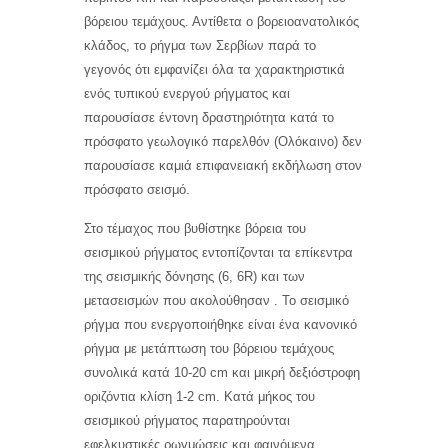
βόρειου τεμάχους. Αντίθετα ο βορειοανατολικός
κλάδος, το ρήγμα των Σερβίων παρά το
γεγονός ότι εμφανίζει όλα τα χαρακτηριστικά
ενός τυπικού ενεργού ρήγματος και
παρουσίασε έντονη δραστηριότητα κατά το
πρόσφατο γεωλογικό παρελθόν (Ολόκαινο) δεν
παρουσίασε καμιά επιφανειακή εκδήλωση στον
πρόσφατο σεισμό.
Στο τέμαχος που βυθίστηκε βόρεια του
σεισμικού ρήγματος εντοπίζονται τα επίκεντρα
της σεισμικής δόνησης (6, 6R) και των
μετασεισμών που ακολούθησαν . Το σεισμικό
ρήγμα που ενεργοποιήθηκε είναι ένα κανονικό
ρήγμα με μετάπτωση του βόρειου τεμάχους
συνολικά κατά 10-20 cm και μικρή δεξιόστροφη
οριζόντια κλίση 1-2 cm. Kατά μήκος του
σεισμικού ρήγματος παρατηρούνται
εφελκυστικές ρωγμώσεις και φαινόμενα