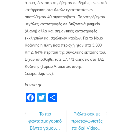
άτομα, δεν παρατηρήθηκαν επιδημίες, ενώ από
κατάρρευση σταυλικών εγκαταστάσεων
σκοτώθηκαν 40 αιγοπρόβατα. Παρατηρήθηκαν
μεγάλες καταστροφές σε Βυζαντινά μνημεία
(Αιανή) αλλά και σημαντικές καταστροφές
εκκλησιών και σχολικών κτιρίων. Για το Νομό
Κοζάνης η πληγείσα περιοχή ήταν στα 3.300
Km2, 94% περίπου της συνολικής έκτασής του.
Είχαν υποβληθεί τότε 17.771 αιτήσεις στο ΤΑΣ
Κοζάνης (Ταμείο Αποκατάστασης
Σεισμοπλήκτων).
kozan.gr
F
T
Μ
a
w
ο
Το πιο
Ριάλιτι-σοκ με
c
i
ι
φαντασμαγορικό
πρωταγωνιστές
e
t
ρ
Βίντεο γάμου…
παιδιά! Video…