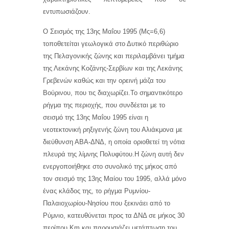
εντυπωσιάζουν.
Ο Σεισμός της 13ης Μαΐου 1995 (Μς=6,6)
τοποθετείται γεωλογικά στο Δυτικό περιθώριο
της Πελαγονικής ζώνης και περιλαμβάνει τμήμα
της Λεκάνης Κοζάνης-Σερβίων και της Λεκάνης
Γρεβενών καθώς και την ορεινή μάζα του
Βούρινου, που τις
διαχωρίζει.Το σημαντικότερο
ρήγμα της περιοχής, που συνδέεται με το
σεισμό της 13ης Μαΐου 1995 είναι η
νεοτεκτονική ρηξιγενής ζώνη του Αλιάκμονα με
διεύθυνση ΑΒΑ-ΔΝΔ, η οποία οριοθετεί τη νότια
πλευρά της λίμνης Πολυφύτου.Η ζώνη αυτή δεν
ενεργοποιήθηκε στο συνολικό της μήκος από
τον σεισμό της 13ης Μαίου του 1995, αλλά μόνο
ένας κλάδος της, το ρήγμα Ρυμνίου-
Παλαιοχωρίου-Νησίου που ξεκινάει από το
Ρύμνιο, κατευθύνεται προς τα ΔΝΔ σε μήκος 30
περίπου Κm και παρουσιάζει μετάπτωση του