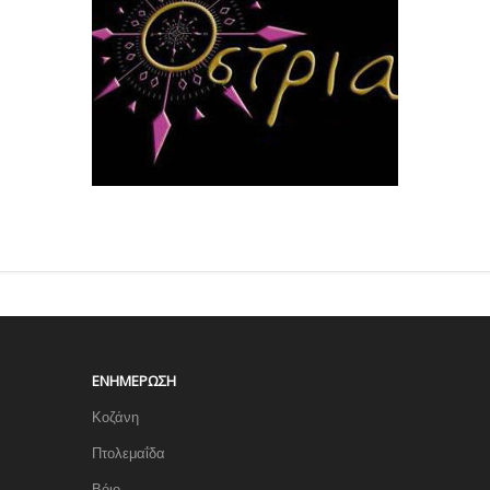
ΕΝΗΜΈΡΩΣΗ
Κοζάνη
Πτολεμαΐδα
Βόιο