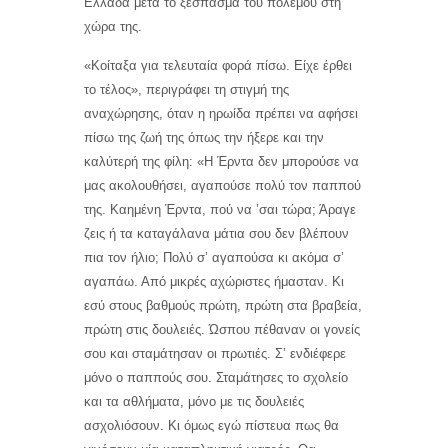
Ελλάδα μετά το ξέσπασμα του πολέμου στη
χώρα της.
«Κοίταξα για τελευταία φορά πίσω. Είχε έρθει
το τέλος», περιγράφει τη στιγμή της
αναχώρησης, όταν η ηρωίδα πρέπει να αφήσει
πίσω της ζωή της όπως την ήξερε και την
καλύτερή της φίλη: «Η Έρντα δεν μπορούσε να
μας ακολουθήσει, αγαπούσε πολύ τον παππού
της. Καημένη Έρντα, πού να ’σαι τώρα; Άραγε
ζεις ή τα καταγάλανα μάτια σου δεν βλέπουν
πια τον ήλιο; Πολύ σ’ αγαπούσα κι ακόμα σ’
αγαπάω. Από μικρές αχώριστες ήμασταν. Κι
εσύ στους βαθμούς πρώτη, πρώτη στα βραβεία,
πρώτη στις δουλειές. Ώσπου πέθαναν οι γονείς
σου και σταμάτησαν οι πρωτιές. Σ’ ενδιέφερε
μόνο ο παππούς σου. Σταμάτησες το σχολείο
και τα αθλήματα, μόνο με τις δουλειές
ασχολιόσουν. Κι όμως εγώ πίστευα πως θα