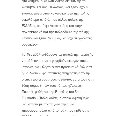
στο «Βήμα» ο καλλιτεχνικός διευθυντής του
Φεστιβάλ Στέλιος Πελασγός, «οι ξένοι έχουν
ενσωματωθεί στον κοινωνικό ιστό της πόλης
ευκολότερα από ό,τι σε άλλες πόλεις της
Ελλάδας, αυτό φαίνεται ακόμη και στην
αρχιτεκτονική και την πολεοδομία της πόλης,
ντόπιοι και ξένοι ζουν μαζί και όχι σε χωριστές
συνοικίες».
Το Φεστιβάλ ενθάρρυνε τα παιδιά της περιοχής
να μάθουν και να αφηγηθούν οικογενειακές
ιστορίες, να μιλήσουν για προσωπικά βιώματα
ή να δώσουν φανταστικές αφηγήσεις από την
οπτική του ξένου προσπαθώντας να μπουν στη
θέση συμμαθητών τους, όπως η Άρτεμις
Παππά, μαθήτρια της Β΄ τάξης του 5ου
Γυμνασίου Πτολεμαϊδας, η οποία αφηγήθηκε
μια ιστορία με πρωταγωνίστρια μια
προσφυγοπούλα από το Ιράκ που ήρθε στην