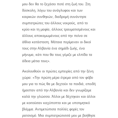
μου δεν θα το ξεχάσει ποτέ στη ζωή του. Στη
δύσκολη, λόγω του ανάγλυφου και των
καιρικών συνθηκών, διαδρομή συνάντησε
συμπατριώτες του άλλους νεκρούς, από το
κρύο και τη μαφία, άλλους τραυματισμένους και
άλλους αποκαμωμένους από την πείνα σε
άθλια κατάσταση. Μάταια περίμεναν οι δικοί
τους στην Αλβανία ένα σημάδι ζωής, ένα
μήνυμα, κάτι που θα τους γέμιζε με ελπίδα τα
άδεια μάτια τους».
Ακολουθούν οι πρώτες εμπειρίες από την ξένη
χώρα: «Την πρώτη μέρα έτρεμα από τον φόβο
μου για το πώς θα με δεχτούν τα παιδιά, επειδή
ήμασταν από την Αλβανία και δεν γνωρίζαμε
καλά την γλώσσα. Άλλοι με δέχτηκαν και άλλοι
με κοιτούσαν καχύποπτα και με υποτιμητικό
βλέμμα. Αντιμετώπισα πολλές φορές τον
ρατσισμό. Μια συμπατριώτισσά μου με βοήθησε