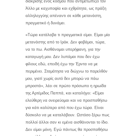
διάκρισης ενός κόσμου που αντιμετωπίζει τον
Άλλο με καχυποψία και εχθρότητα, ως πράξη
αλληλεγγύης απέναντι σε κάθε μετανάστη,
πραγματικό ή δυνάμει.
«Τώρα κατάλαβα τι πραγματικά είμαι. Είμαι μία
μετανάστης από το Ιράκ. Δεν φοβάμαι, τώρα,
να το πω. Αισθάνομαι υπερήφανη, για την
καταγωγή μου. Δεν λυπάμαι που δεν έχω
φίλους εδώ, επειδή έχω την Έρντα να με
περιμένει. Σταμάτησα να διώχνω το παρελθόν
μου, γιατί χωρίς αυτό δεν μπορώ να πάω
μπροστά», λέει σε πρώτο πρόσωπο η ηρωίδα
της Αρτέμιδος Παππά, και καταλήγει: «Είμαι
ελεύθερη να ονειρεύομαι και να προσπαθήσω
για κάτι καλύτερο από που έχω τώρα. Είναι
δύσκολο να με καταλάβουν. Ωστόσο ξέρω πως
πολλοί άλλοι σαν κι εμένα αισθάνονται το ίδιο.
Δεν είμαι μόνη. Εγώ πάντως θα προσπαθήσω