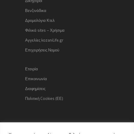
Δικηγόροι
Βενζινάδικα
Δρομολόγια Κτελ
Φιλικά sites – Χρήσιμα
Αγγελίες kozaniLife.gr
Επιχειρήσεις Νομού
Εταιρία
Επικοινωνία
Διαφημίσεις
Πολιτική Cookies (ΕΕ)
Copyright © 2015 kozaniLife.gr