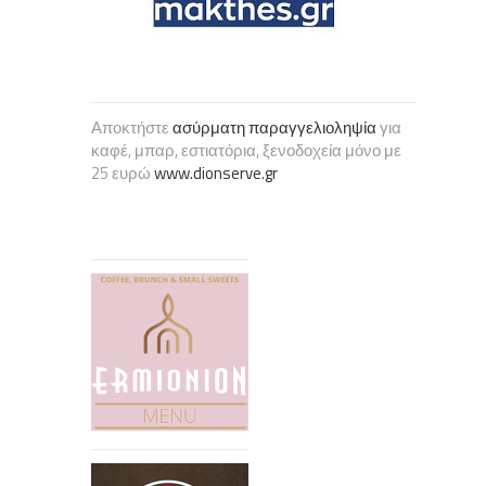
Αποκτήστε
ασύρματη παραγγελιοληψία
για
καφέ, μπαρ, εστιατόρια, ξενοδοχεία μόνο με
25 ευρώ
www.dionserve.gr