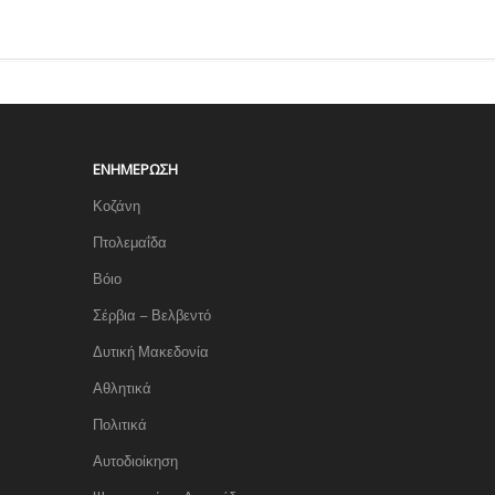
ΕΝΗΜΈΡΩΣΗ
Κοζάνη
Πτολεμαΐδα
Βόιο
Σέρβια – Βελβεντό
Δυτική Μακεδονία
Αθλητικά
Πολιτικά
Αυτοδιοίκηση