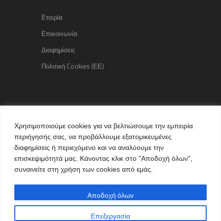
Εταιρία
Επικοινωνία
Διαφημίσεις
Πολιτική Cookies (ΕΕ)
Copyright © 2015 kozaniLife.gr
Χρησιμοποιούμε cookies για να βελτιώσουμε την εμπειρία
All Rights reserved
περιήγησής σας, να προβάλλουμε εξατομικευμένες
Internet Services & Advertisement
διαφημίσεις ή περιεχόμενο και να αναλύουμε την
by kozaniLife.gr
επισκεψιμότητά μας. Κάνοντας κλικ στο "Αποδοχή όλων",
συναινείτε στη χρήση των cookies από εμάς.
Αποδοχή όλων
Επεξεργασία