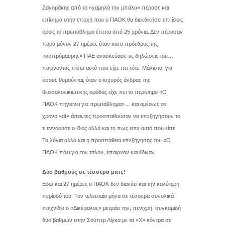
Ζαγοράκης από το «χαμηλά την μπάλα» πέρασε και
επίσημα στην εποχή που ο ΠΑΟΚ θα διεκδικήσει επί ίσοις
όροις το πρωτάθλημα έπειτα από 25 χρόνια. Δεν πέρασαν
παρά μόνον 27 ημέρες όταν και ο πρόεδρος της
«ασπρόμαυρης» ΠΑΕ ανασκεύασε τις δηλώσεις του…
παίρνοντας πίσω αυτό που είχε πει τότε. Μάλιστα, για
όσους θυμούνται, όταν ο ισχυρός άνδρας της
θεσσαλονικιώτικης ομάδας είχε πει το περίφημο «Ο
ΠΑΟΚ πηγαίνει για πρωτάθλημα»… και αμέσως σε
χρόνο «dt» άπαντες προσπαθούσαν να επεξηγήσουν το
τι εννοούσε ο ίδιος αλλά και το πως είπε αυτό που είπε.
Τα λόγια αλλά και η προσπάθεια επεξήγησης του «Ο
ΠΑΟΚ πάει για τον τίτλο», έπαιρναν και έδιναν.
Δύο βαθμούς σε τέσσερα ματς!
Εδώ και 27 ημέρες ο ΠΑΟΚ δεν διανύει και την καλύτερη
περίοδό του. Τον τελευταίο μήνα σε τέσσερα συνολικά
παιχνίδια ο «Δικέφαλος» μετράει την, πενιχρή, συγκομιδή
δύο βαθμών στην Σούπερ Λίγκα με τα «Χ» κόντρα σε