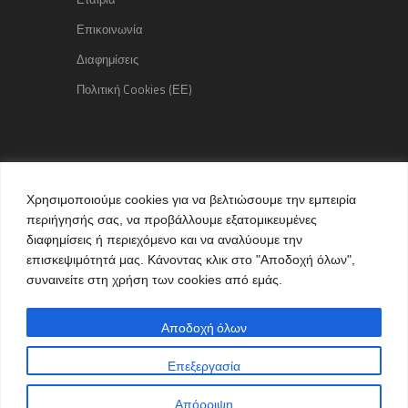
Επικοινωνία
Διαφημίσεις
Πολιτική Cookies (ΕΕ)
Copyright © 2015 kozaniLife.gr
Χρησιμοποιούμε cookies για να βελτιώσουμε την εμπειρία
All Rights reserved
περιήγησής σας, να προβάλλουμε εξατομικευμένες
Internet Services & Advertisement
διαφημίσεις ή περιεχόμενο και να αναλύουμε την
by kozaniLife.gr
επισκεψιμότητά μας. Κάνοντας κλικ στο "Αποδοχή όλων",
συναινείτε στη χρήση των cookies από εμάς.
Αποδοχή όλων
Επεξεργασία
Απόρριψη