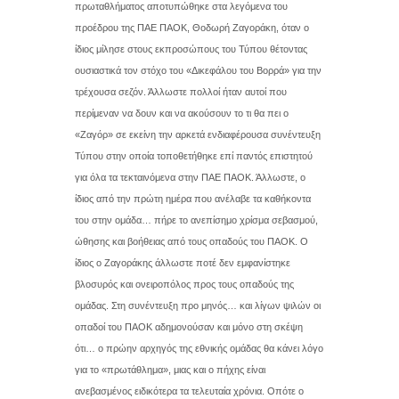
πρωταθλήματος αποτυπώθηκε στα λεγόμενα του
προέδρου της ΠΑΕ ΠΑΟΚ, Θοδωρή Ζαγοράκη, όταν ο
ίδιος μίλησε στους εκπροσώπους του Τύπου θέτοντας
ουσιαστικά τον στόχο του «Δικεφάλου του Βορρά» για την
τρέχουσα σεζόν. Άλλωστε πολλοί ήταν αυτοί που
περίμεναν να δουν και να ακούσουν το τι θα πει ο
«Ζαγόρ» σε εκείνη την αρκετά ενδιαφέρουσα συνέντευξη
Τύπου στην οποία τοποθετήθηκε επί παντός επιστητού
για όλα τα τεκταινόμενα στην ΠΑΕ ΠΑΟΚ. Άλλωστε, ο
ίδιος από την πρώτη ημέρα που ανέλαβε τα καθήκοντα
του στην ομάδα… πήρε το ανεπίσημο χρίσμα σεβασμού,
ώθησης και βοήθειας από τους οπαδούς του ΠΑΟΚ. Ο
ίδιος ο Ζαγοράκης άλλωστε ποτέ δεν εμφανίστηκε
βλοσυρός και ονειροπόλος προς τους οπαδούς της
ομάδας. Στη συνέντευξη προ μηνός… και λίγων ψιλών οι
οπαδοί του ΠΑΟΚ αδημονούσαν και μόνο στη σκέψη
ότι…
ο πρώην αρχηγός της εθνικής ομάδας θα κάνει λόγο
για το «πρωτάθλημα», μιας και ο πήχης είναι
ανεβασμένος ειδικότερα τα τελευταία χρόνια. Οπότε ο