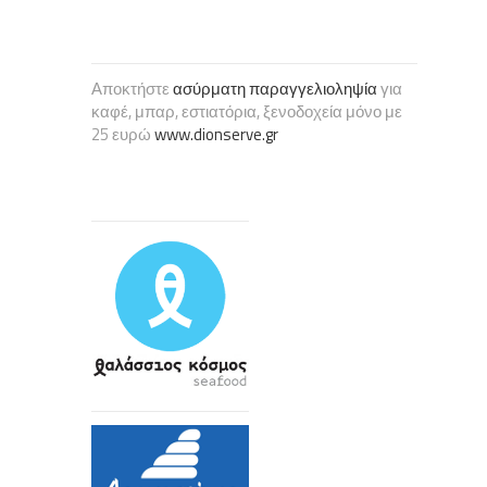
Αποκτήστε
ασύρματη παραγγελιοληψία
για
καφέ, μπαρ, εστιατόρια, ξενοδοχεία μόνο με
25 ευρώ
www.dionserve.gr