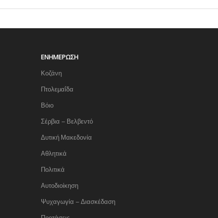
ΕΝΗΜΈΡΩΣΗ
Κοζάνη
Πτολεμαΐδα
Βόιο
Σέρβια – Βελβεντό
Δυτική Μακεδονία
Αθλητικά
Πολιτικά
Αυτοδιοίκηση
Ψυχαγωγία – Διασκέδαση
Προτάσεις