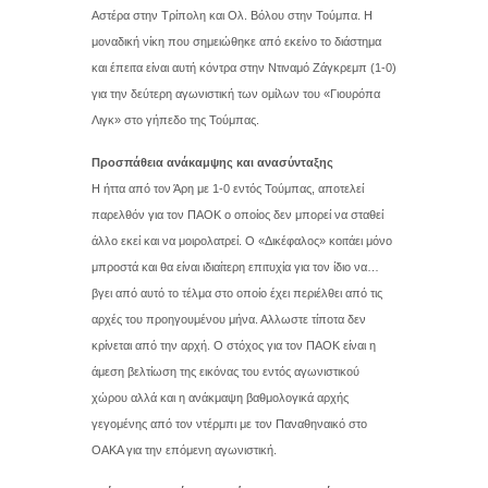
Αστέρα στην Τρίπολη και Ολ. Βόλου στην Τούμπα. Η
μοναδική νίκη που σημειώθηκε από εκείνο το διάστημα
και έπειτα είναι αυτή κόντρα στην Ντιναμό Ζάγκρεμπ (1-0)
για την δεύτερη αγωνιστική των ομίλων του «Γιουρόπα
Λιγκ» στο γήπεδο της Τούμπας.
Προσπάθεια ανάκαμψης και ανασύνταξης
Η ήττα από τον Άρη με 1-0 εντός Τούμπας, αποτελεί
παρελθόν για τον ΠΑΟΚ ο οποίος δεν μπορεί να σταθεί
άλλο εκεί και να μοιρολατρεί. Ο «Δικέφαλος» κοιτάει μόνο
μπροστά και θα είναι ιδιαίτερη επιτυχία για τον ίδιο να…
βγει από αυτό το τέλμα στο οποίο έχει περιέλθει από τις
αρχές του προηγουμένου μήνα. Αλλωστε τίποτα δεν
κρίνεται από την αρχή. Ο στόχος για τον ΠΑΟΚ είναι η
άμεση βελτίωση της εικόνας του εντός αγωνιστικού
χώρου αλλά και η ανάκμαψη βαθμολογικά αρχής
γεγομένης από τον ντέρμπι με τον Παναθηναικό στο
ΟΑΚΑ για την επόμενη αγωνιστική.