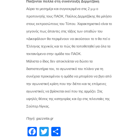
Παίζονται πολλά στη συνέντευξη Δερμιτζάκη
Αύριο το μεσημέρι και συγκεκριμένα στις 2 μ.μ ο
προπονητής τους ΠΑΟΚ, Παύλος Δερμιτζάκης θα μιλήσει
στους εκπροσώπους του Τύπου. Χαρακτηριστικό είναι το
γεγονός πως άπαντες στις τάξεις των οπαδών του
«Δικεφάλου» θα περιμένουν να ακούσουν το τι θα πεί ο
Έλληνας τεχνικός και το πώς θα τοποθετηθεί για όλα τα
τεκταινόμενα στην ομάδα του ΠΑΟΚ.
Μάλιστα ο ίδιος δεν αποκλείεται να δώσει τα
διαπιστευτήρια του, το αγωνιστικό του πλάνο για τη
συνέχεια προκειμένου η ομάδα να μπορέσει να βγει από
την αγωνιστική κρίση που την διέπει και τις επόμενες
αγωνιστικές να βρίσκεται εκεί που της αρμόζει. Στις
υψηλές θέσεις της κατηγορίας και όχι στις τελευταίες της
Σούπερ Λίγκας.
Πηγή: gazzetta.gr
F
T
Μ