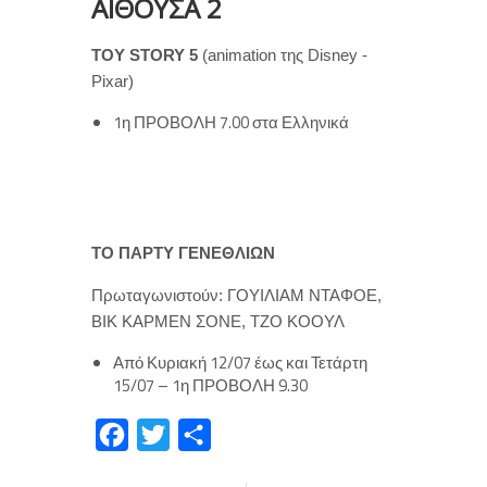
ΑΙΘΟΥΣΑ 2
ΤΟΥ STORY 5
(animation της Disney -
Pixar)
1η ΠΡΟΒΟΛΗ 7.00 στα Ελληνικά
ΤΟ ΠΑΡΤΥ ΓΕΝΕΘΛΙΩΝ
Πρωταγωνιστούν: ΓΟΥΙΛΙΑΜ ΝΤΑΦΟΕ,
ΒΙΚ ΚΑΡΜΕΝ ΣΟΝΕ, ΤΖΟ ΚΟΟΥΛ
Από Κυριακή 12/07 έως και Τετάρτη
15/07 – 1η ΠΡΟΒΟΛΗ 9.30
F
T
Μ
a
w
ο