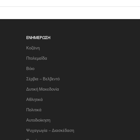
ΕΝΗΜΈΡΩΣΗ
Κοζάνη
Πτολεμαΐδα
Βόιο
Σέρβια – Βελβεντό
Δυτική Μακεδονία
Αθλητικά
Πολιτικά
Αυτοδιοίκηση
Ψυχαγωγία – Διασκέδαση