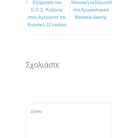
Εξόρμηση του
Μουσική εκδήλωση
c
i
ι
Ε.Ο.Σ. Κοζάνης
στο Αρχαιολογικό
e
t
ρ
στον Αχέροντα την
Μουσείο Αιανής
b
t
α
Κυριακή 12 Ιουλίου
o
e
σ
o
r
τ
k
ε
ί
Σχολιάστε
τ
ε