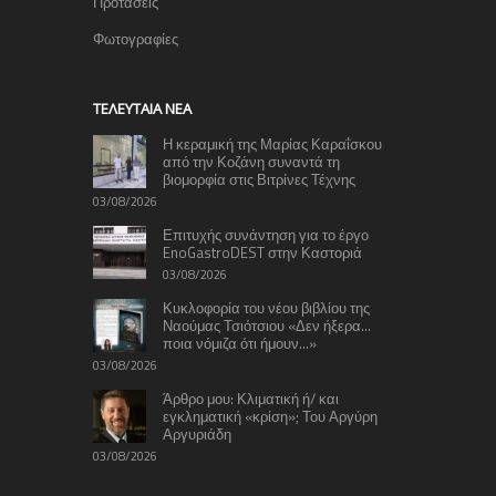
Προτάσεις
Φωτογραφίες
TΕΛΕΥΤΑΊΑ ΝΈΑ
Η κεραμική της Μαρίας Καραΐσκου
από την Κοζάνη συναντά τη
βιομορφία στις Βιτρίνες Τέχνης
03/08/2026
Επιτυχής συνάντηση για το έργο
EnoGastroDEST στην Καστοριά
03/08/2026
Κυκλοφορία του νέου βιβλίου της
Ναούμας Τσιότσιου «Δεν ήξερα…
ποια νόμιζα ότι ήμουν…»
03/08/2026
Άρθρο μου: Κλιματική ή/ και
εγκληματική «κρίση»; Του Αργύρη
Αργυριάδη
03/08/2026