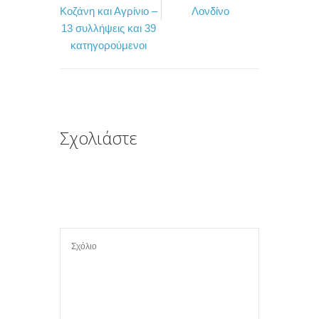
b
t
α
Κοζάνη και Αγρίνιο –
Λονδίνο
o
e
σ
13 συλλήψεις και 39
κατηγορούμενοι
o
r
τ
k
ε
ί
τ
ε
Σχολιάστε