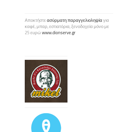
Αποκτήστε
ασύρματη παραγγελιοληψία
για
καφέ, μπαρ, εστιατόρια, ξενοδοχεία μόνο με
25 ευρώ
www.dionserve.gr