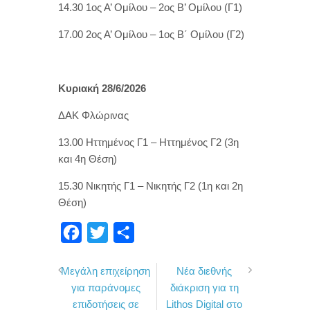
14.30 1ος Α’ Ομίλου – 2ος Β’ Ομίλου (Γ1)
17.00 2ος Α’ Ομίλου – 1ος Β΄ Ομίλου (Γ2)
Κυριακή 28/6/2026
ΔΑΚ Φλώρινας
13.00 Ηττημένος Γ1 – Ηττημένος Γ2 (3η
και 4η Θέση)
15.30 Νικητής Γ1 – Νικητής Γ2 (1η και 2η
Θέση)
F
T
Μ
a
w
ο
Μεγάλη επιχείρηση
Νέα διεθνής
c
i
ι
για παράνομες
διάκριση για τη
e
t
ρ
επιδοτήσεις σε
Lithos Digital στο