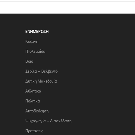
ΕΝΗΜΈΡΩΣΗ
Κοζάνη
Πτολεμαΐδα
Βόιο
Σέρβια – Βελβεντό
Δυτική Μακεδονία
Αθλητικά
Πολιτικά
Αυτοδιοίκηση
Ψυχαγωγία – Διασκέδαση
Προτάσεις