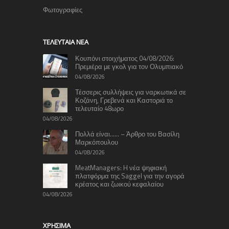
Φωτογραφίες
TΕΛΕΥΤΑΊΑ ΝΈΑ
Κουπόνι στοιχήματος 04/08/2026:
Πρεμιέρα με γκολ για τον Ολυμπιακό
04/08/2026
Τέσσερις συλλήψεις για ναρκωτικά σε
Κοζάνη, Γρεβενά και Καστοριά το
τελευταίο 48ωρο
04/08/2026
Πολλά είναι…… – Άρθρο του Βασίλη
Μαρκόπουλου
04/08/2026
MeatManagers: H νέα ψηφιακή
πλατφόρμα της Saggel για την αγορά
κρέατος και ζωικού κεφαλαίου
04/08/2026
ΧΡΉΣΙΜΑ