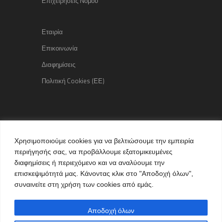
Επιχειρήσεις Νομού
Εταιρία
Επικοινωνία
Διαφημίσεις
Πολιτική Cookies (ΕΕ)
Copyright © 2015 kozaniLife.gr
Χρησιμοποιούμε cookies για να βελτιώσουμε την εμπειρία
All Rights reserved
περιήγησής σας, να προβάλλουμε εξατομικευμένες
Internet Services & Advertisement
διαφημίσεις ή περιεχόμενο και να αναλύουμε την
by kozaniLife.gr
επισκεψιμότητά μας. Κάνοντας κλικ στο "Αποδοχή όλων",
συναινείτε στη χρήση των cookies από εμάς.
Αποδοχή όλων