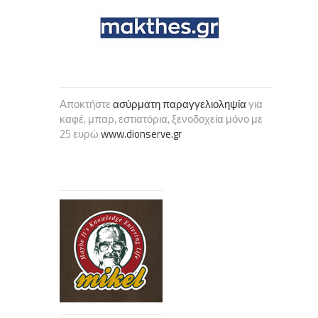
Αποκτήστε
ασύρματη παραγγελιοληψία
για
καφέ, μπαρ, εστιατόρια, ξενοδοχεία μόνο με
25 ευρώ
www.dionserve.gr