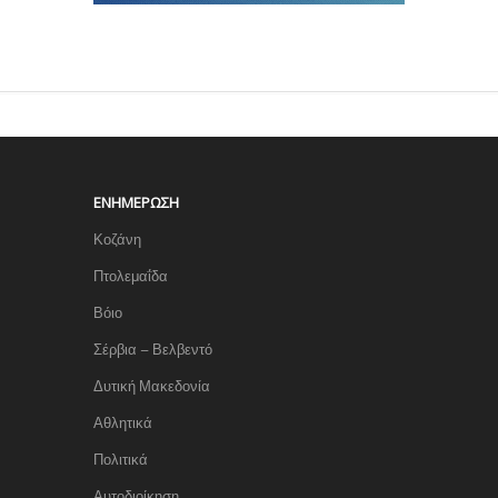
ΕΝΗΜΈΡΩΣΗ
Κοζάνη
Πτολεμαΐδα
Βόιο
Σέρβια – Βελβεντό
Δυτική Μακεδονία
Αθλητικά
Πολιτικά
Αυτοδιοίκηση