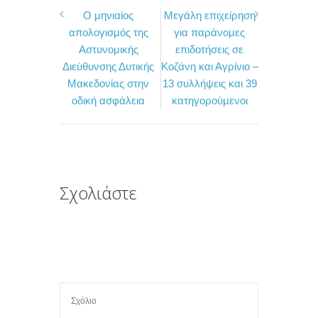
Ο μηνιαίος
Μεγάλη επιχείρηση
c
i
ι
απολογισμός της
για παράνομες
e
t
ρ
Αστυνομικής
επιδοτήσεις σε
b
t
α
Διεύθυνσης Δυτικής
Κοζάνη και Αγρίνιο –
o
e
σ
Μακεδονίας στην
13 συλλήψεις και 39
οδική ασφάλεια
κατηγορούμενοι
o
r
τ
k
ε
ί
τ
ε
Σχολιάστε