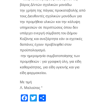
βάρος Δ/ντών σχολικών μονάδω
την χρήση της πάγιας προκαταβολής από
τους Διευθυντές σχολικών μονάδων για
την προμήθεια υλικών και την κάλυψη
υπηρεσιών σε περιπτώσεις όπου δεν
υπάρχει ενεργή σύμβαση του Δήμου
Κοζάνης και ανεξάρτητα εάν οι σχετικές
δαπάνες έχουν προβλεφθεί στον
προϋπολογισμό.
-την ημερομηνία συμβατοποίησης των
προμηθειών : για γραφική ύλη, για είδη
καθαριότητας, για είδη υγιεινής και για
είδη φαρμακείου.
Με τιμή
Λ. Μαλούτας “
F
T
Μ
a
w
ο