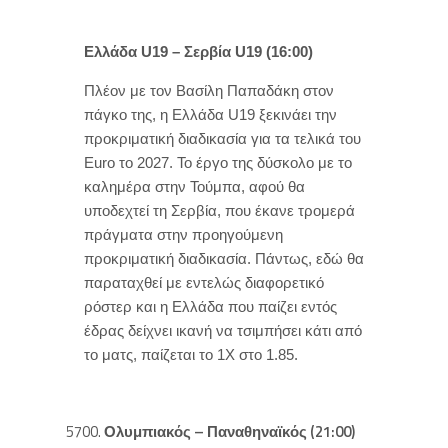
Ελλάδα U19 – Σερβία U19 (16:00)
Πλέον με τον Βασίλη Παπαδάκη στον
πάγκο της, η Ελλάδα U19 ξεκινάει την
προκριματική διαδικασία για τα τελικά του
Euro το 2027. Το έργο της δύσκολο με το
καλημέρα στην Τούμπα, αφού θα
υποδεχτεί τη Σερβία, που έκανε τρομερά
πράγματα στην προηγούμενη
προκριματική διαδικασία. Πάντως, εδώ θα
παραταχθεί με εντελώς διαφορετικό
ρόστερ και η Ελλάδα που παίζει εντός
έδρας δείχνει ικανή να τσιμπήσει κάτι από
το ματς, παίζεται το 1Χ στο 1.85.
Ολυμπιακός – Παναθηναϊκός (21:00)