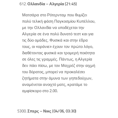
Ολλανδία – Αλγερία (21:45)
Ματσάρα στο Ρότερνταμ που θυμίζει
πολύ τελική φάση Παγκοσμίου Κυπέλλου,
με την Ολλανδία να υποδέχεται την
Αλγερία σε ένα πολύ δυνατό τεστ και για
τις δύο ομάδες. Φυσικά και στην έδρα
τους, οι «οράνιε» έχουν τον πρώτο λόγο,
διαθέτοντας φυσικά και τρομερή ποιότητα
σε όλες τις γραμμές. Πάντως, η Αλγερία
δεν πάει πίσω, με τον Μαχρέζ στην αιχμή
του δόρατος, μπορεί να προκαλέσει
ζητήματα στην άμυνα των γηπεδούχων,
αναμένεται ανοιχτό ματς, κρατάμε το
αμφίσκορο στο 2.00.
Σπερς – Νικς (04/06, 03:30)