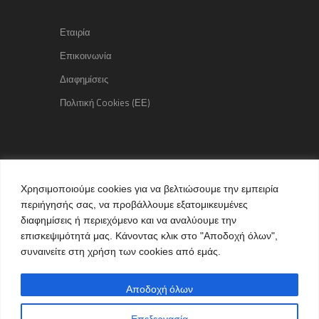
Εταιρία
Επικοινωνία
Διαφημίσεις
Πολιτική Cookies (ΕΕ)
Copyright © 2015 kozaniLife.gr
Χρησιμοποιούμε cookies για να βελτιώσουμε την εμπειρία
All Rights reserved
περιήγησής σας, να προβάλλουμε εξατομικευμένες
Internet Services & Advertisement
διαφημίσεις ή περιεχόμενο και να αναλύουμε την
by kozaniLife.gr
επισκεψιμότητά μας. Κάνοντας κλικ στο "Αποδοχή όλων",
συναινείτε στη χρήση των cookies από εμάς.
Αποδοχή όλων
Επεξεργασία