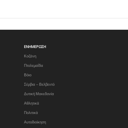
ΕΝΗΜΈΡΩΣΗ
Κοζάνη
Πτολεμαΐδα
Βόιο
Σέρβια – Βελβεντό
Δυτική Μακεδονία
Αθλητικά
Πολιτικά
Αυτοδιοίκηση