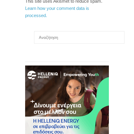
This site uses Akismet to reduce spam.
Learn how your comment data is
processed.