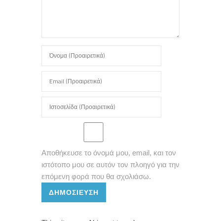
Αποθήκευσε το όνομά μου, email, και τον
ιστότοπο μου σε αυτόν τον πλοηγό για την
επόμενη φορά που θα σχολιάσω.
ΔΗΜΟΣΊΕΥΣΗ