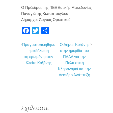
Ο Πρόεδρος της ΠΕΔ Δυτικής Μακεδονίας
Παναγιώτης Κεπαπτσόγλου
Δήμαρχος Άργους Ορεστικού
F
T
Μ
a
w
ο
Πραγματοποιήθηκε
Ο Δήμος Κοζάνης
c
i
ι
η εκδήλωση
στην ημερίδα του
e
t
ρ
αφιερωμένη στον
ΠΑΔΑ για την
b
t
α
Κλείτο Κοζάνης
Πολιτιστική
o
e
σ
Κληρονομιά και την
Αειφόρο Ανάπτυξη
o
r
τ
k
ε
ί
τ
ε
Σχολιάστε