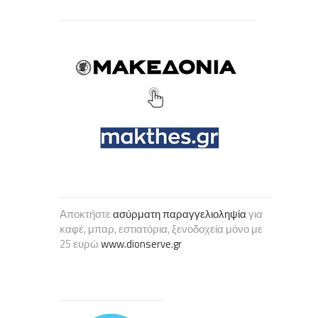
Αποκτήστε
ασύρματη παραγγελιοληψία
για
καφέ, μπαρ, εστιατόρια, ξενοδοχεία μόνο με
25 ευρώ
www.dionserve.gr