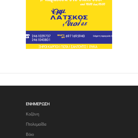
ΕΝΗΜΈΡΩΣΗ
Κοζάνη
Πτολεμαΐδα
Βόιο