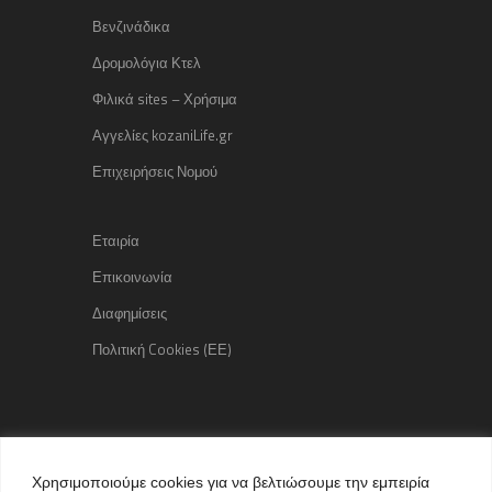
Βενζινάδικα
Δρομολόγια Κτελ
Φιλικά sites – Χρήσιμα
Αγγελίες kozaniLife.gr
Επιχειρήσεις Νομού
Εταιρία
Επικοινωνία
Διαφημίσεις
Πολιτική Cookies (ΕΕ)
Copyright © 2015 kozaniLife.gr
Χρησιμοποιούμε cookies για να βελτιώσουμε την εμπειρία