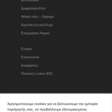
Βενζινάδικα
Δρομολόγια Κτελ
Φιλικά sites – Χρήσιμα
Αγγελίες kozaniLife.gr
Επιχειρήσεις Νομού
Εταιρία
Επικοινωνία
Διαφημίσεις
Πολιτική Cookies (ΕΕ)
Copyright © 2015 kozaniLife.gr
Χρησιμοποιούμε cookies για να βελτιώσουμε την εμπειρία
All Rights reserved
περιήγησής σας, να προβάλλουμε εξατομικευμένες
Internet Services & Advertisement