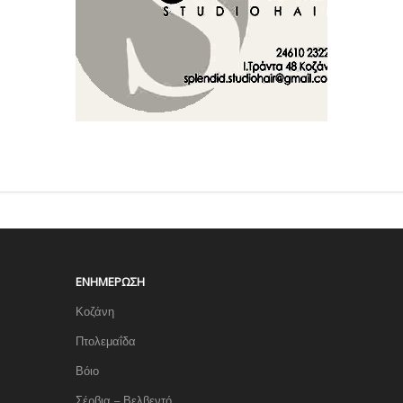
ΕΝΗΜΈΡΩΣΗ
Κοζάνη
Πτολεμαΐδα
Βόιο
Σέρβια – Βελβεντό