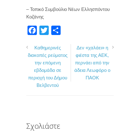
– Τοπικό Συμβούλιο Νέων Ελλησπόντου
Κοζάνης
F
T
Μ
a
w
ο
Καθημερινές
Δεν «χαλάει» η
c
i
ι
διακοπές ρεύματος
φιέστα της ΑΕΚ,
e
t
ρ
την επόμενη
περνάει από την
b
t
α
εβδομάδα σε
άδεια Λεωφόρο ο
o
e
σ
περιοχή του Δήμου
ΠΑΟΚ
Βελβεντού
o
r
τ
k
ε
ί
τ
ε
Σχολιάστε