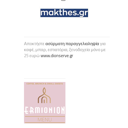
Αποκτήστε
ασύρματη παραγγελιοληψία
για
καφέ, μπαρ, εστιατόρια, ξενοδοχεία μόνο με
25 ευρώ
www.dionserve.gr