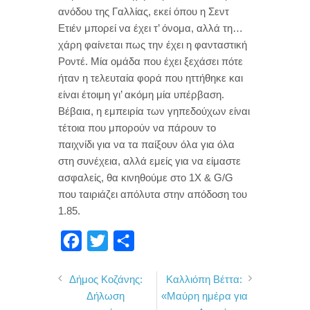
ανόδου της Γαλλίας, εκεί όπου η Σεντ
Ετιέν μπορεί να έχει τ’ όνομα, αλλά τη…
χάρη φαίνεται πως την έχει η φανταστική
Ροντέ. Μία ομάδα που έχει ξεχάσει πότε
ήταν η τελευταία φορά που ηττήθηκε και
είναι έτοιμη γι’ ακόμη μία υπέρβαση.
Βέβαια, η εμπειρία των γηπεδούχων είναι
τέτοια που μπορούν να πάρουν το
παιχνίδι για να τα παίξουν όλα για όλα
στη συνέχεια, αλλά εμείς για να είμαστε
ασφαλείς, θα κινηθούμε στο 1Χ & G/G
που ταιριάζει απόλυτα στην απόδοση του
1.85.
F
T
Μ
a
w
ο
Δήμος Κοζάνης:
Καλλιόπη Βέττα:
c
i
ι
Δήλωση
«Μαύρη ημέρα για
e
t
ρ