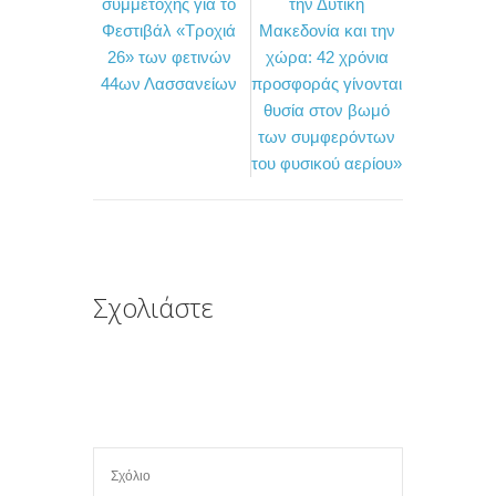
συμμετοχής για το
την Δυτική
b
t
α
Φεστιβάλ «Τροχιά
Μακεδονία και την
o
e
σ
26» των φετινών
χώρα: 42 χρόνια
44ων Λασσανείων
προσφοράς γίνονται
o
r
τ
θυσία στον βωμό
k
ε
των συμφερόντων
ί
του φυσικού αερίου»
τ
ε
Σχολιάστε