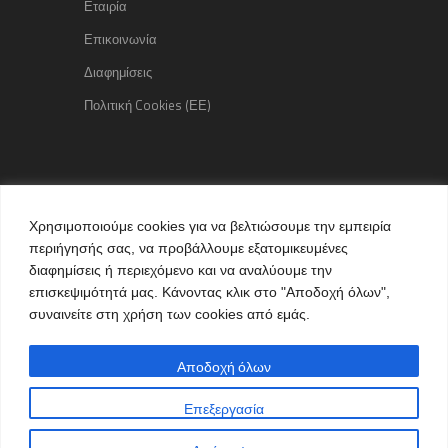
Εταιρία
Επικοινωνία
Διαφημίσεις
Πολιτική Cookies (ΕΕ)
Copyright © 2015 kozaniLife.gr
Χρησιμοποιούμε cookies για να βελτιώσουμε την εμπειρία
All Rights reserved
περιήγησής σας, να προβάλλουμε εξατομικευμένες
Internet Services & Advertisement
διαφημίσεις ή περιεχόμενο και να αναλύουμε την
by kozaniLife.gr
επισκεψιμότητά μας. Κάνοντας κλικ στο "Αποδοχή όλων",
συναινείτε στη χρήση των cookies από εμάς.
Αποδοχή όλων
Επεξεργασία