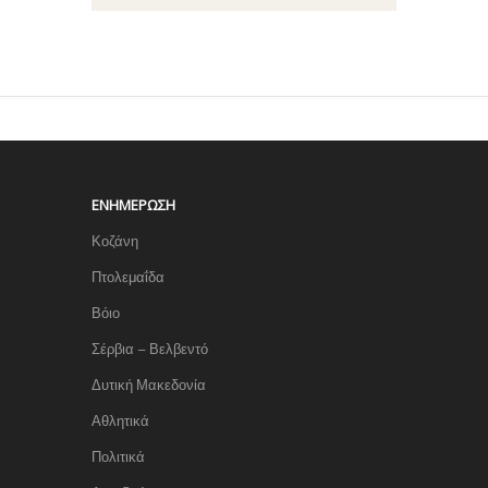
ΕΝΗΜΈΡΩΣΗ
Κοζάνη
Πτολεμαΐδα
Βόιο
Σέρβια – Βελβεντό
Δυτική Μακεδονία
Αθλητικά
Πολιτικά