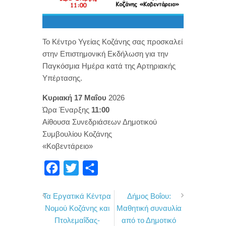
Το Κέντρο Υγείας Κοζάνης σας προσκαλεί
στην Επιστημονική Εκδήλωση για την
Παγκόσμια Ημέρα κατά της Αρτηριακής
Υπέρτασης.
Κυριακή 17 Μαΐου
2026
Ώρα Έναρξης
11:00
Αίθουσα Συνεδριάσεων Δημοτικού
Συμβουλίου Κοζάνης
«Κοβεντάρειο»
F
T
Μ
a
w
ο
Τα Εργατικά Κέντρα
Δήμος Βοΐου:
c
i
ι
Νομού Κοζάνης και
Μαθητική συναυλία
e
t
ρ
Πτολεμαΐδας-
από το Δημοτικό