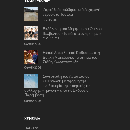
TΕΛΕΥΤΑΊΑ ΝΈΑ
Ζαρκάδι διασώθηκε από δεξαμενή
νερού στο Τσοτύλι
04/08/2026
Εκδήλωση του Μορφωτικού Ομίλου
Βελβεντού «Ταξίδι στο όνειρο» με το
trio Anima
04/08/2026
Ειδικό Ασφαλιστικό Καθεστώς στη
Δυτική Μακεδονία: Το αίτημα του
Στάθη Κωνσταντινίδη
04/08/2026
Συνέντευξη του Αναστάσιου
Σεμίζογλου με αφορμή την
κυκλοφορία της ποιητικής του
συλλογής «Ηριγόνη» από τις Εκδόσεις
Παρέμβαση
04/08/2026
ΧΡΉΣΙΜΑ
Delivery