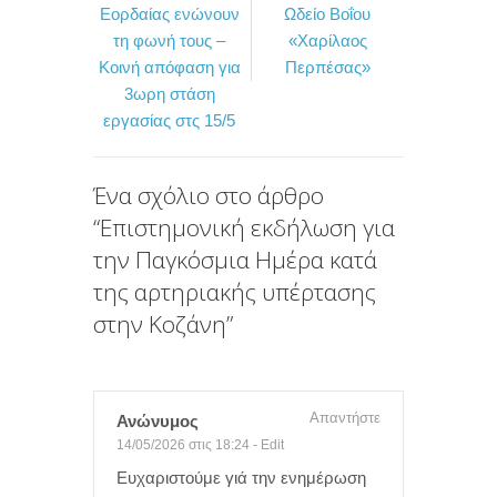
b
t
α
Εορδαίας ενώνουν
Ωδείο Βοΐου
o
e
σ
τη φωνή τους –
«Χαρίλαος
Κοινή απόφαση για
Περπέσας»
o
r
τ
3ωρη στάση
k
ε
εργασίας στς 15/5
ί
τ
Ένα σχόλιο στο άρθρο
ε
“
Επιστημονική εκδήλωση για
την Παγκόσμια Ημέρα κατά
της αρτηριακής υπέρτασης
στην Κοζάνη
”
Απαντήστε
Ανώνυμος
14/05/2026 στις 18:24
-
Edit
Ευχαριστούμε γιά την ενημέρωση