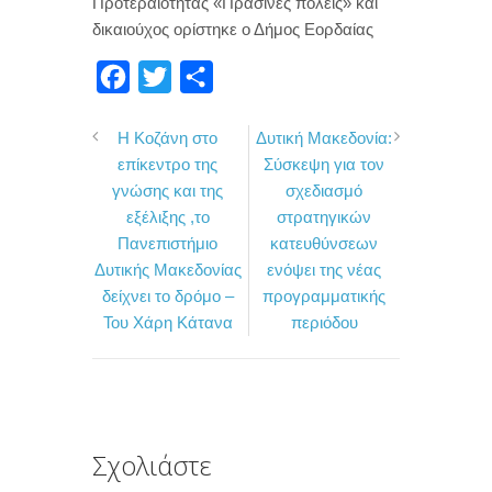
Προτεραιότητας «Πράσινες πόλεις» και
δικαιούχος ορίστηκε ο Δήμος Εορδαίας
F
T
Μ
a
w
ο
Η Κοζάνη στο
Δυτική Μακεδονία:
c
i
ι
επίκεντρο της
Σύσκεψη για τον
e
t
ρ
γνώσης και της
σχεδιασμό
b
t
α
εξέλιξης ,το
στρατηγικών
o
e
σ
Πανεπιστήμιο
κατευθύνσεων
Δυτικής Μακεδονίας
ενόψει της νέας
o
r
τ
δείχνει το δρόμο –
προγραμματικής
k
ε
Του Χάρη Κάτανα
περιόδου
ί
τ
ε
Σχολιάστε