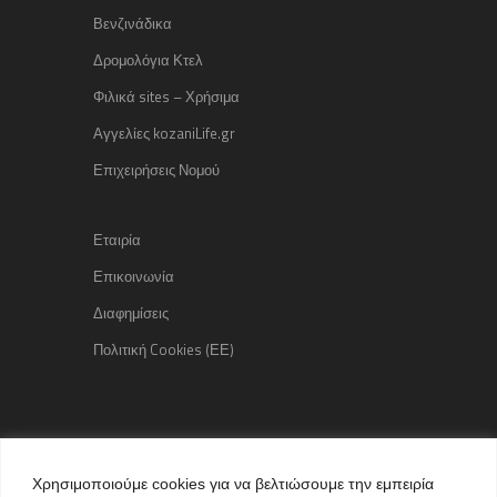
Βενζινάδικα
Δρομολόγια Κτελ
Φιλικά sites – Χρήσιμα
Αγγελίες kozaniLife.gr
Επιχειρήσεις Νομού
Εταιρία
Επικοινωνία
Διαφημίσεις
Πολιτική Cookies (ΕΕ)
Copyright © 2015 kozaniLife.gr
Χρησιμοποιούμε cookies για να βελτιώσουμε την εμπειρία