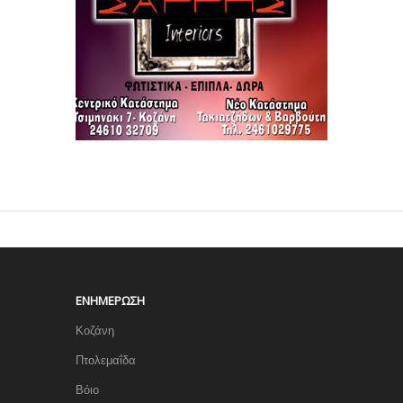
ΕΝΗΜΈΡΩΣΗ
Κοζάνη
Πτολεμαΐδα
Βόιο