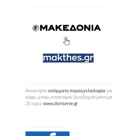
Αποκτήστε
ασύρματη παραγγελιοληψία
για
καφέ, μπαρ, εστιατόρια, ξενοδοχεία μόνο με
25 ευρώ
www.dionserve.gr