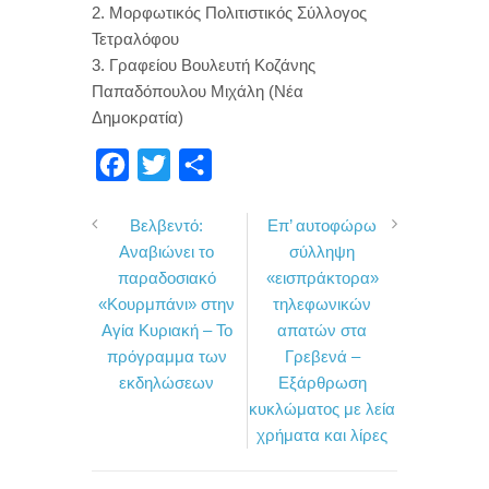
2. Μορφωτικός Πολιτιστικός Σύλλογος
Τετραλόφου
3. Γραφείου Βουλευτή Κοζάνης
Παπαδόπουλου Μιχάλη (Νέα
Δημοκρατία)
F
T
Μ
a
w
ο
Βελβεντό:
Επ’ αυτοφώρω
c
i
ι
Αναβιώνει το
σύλληψη
e
t
ρ
παραδοσιακό
«εισπράκτορα»
b
t
α
«Κουρμπάνι» στην
τηλεφωνικών
o
e
σ
Αγία Κυριακή – Το
απατών στα
πρόγραμμα των
Γρεβενά –
o
r
τ
εκδηλώσεων
Εξάρθρωση
k
ε
κυκλώματος με λεία
ί
χρήματα και λίρες
τ