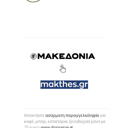
Αποκτήστε
ασύρματη παραγγελιοληψία
για
καφέ, μπαρ, εστιατόρια, ξενοδοχεία μόνο με
25 ευρώ
www.dionserve.gr