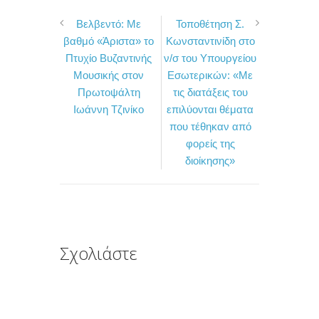
a
w
ο
Βελβεντό: Με
Τοποθέτηση Σ.
c
i
ι
βαθμό «Άριστα» το
Κωνσταντινίδη στο
e
t
ρ
Πτυχίο Βυζαντινής
ν/σ του Υπουργείου
b
t
α
Μουσικής στον
Εσωτερικών: «Με
o
e
σ
Πρωτοψάλτη
τις διατάξεις του
Ιωάννη Τζινίκο
επιλύονται θέματα
o
r
τ
που τέθηκαν από
k
ε
φορείς της
ί
διοίκησης»
τ
ε
Σχολιάστε