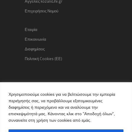
Αγγελίες kozaniLife.gr
Επιχειρήσεις Νομού
Εταιρία
Επικοινωνία
Διαφημίσεις
Πολιτική Cookies (ΕΕ)
Copyright © 2015 kozaniLife.gr
Χρησιμοποιούμε cookies για να βελτιώσουμε την εμπειρία
All Rights reserved
περιήγησής σας, να προβάλλουμε εξατομικευμένες
Internet Services & Advertisement
διαφημίσεις ή περιεχόμενο και να αναλύουμε την
by kozaniLife.gr
επισκεψιμότητά μας. Κάνοντας κλικ στο "Αποδοχή όλων",
συναινείτε στη χρήση των cookies από εμάς.