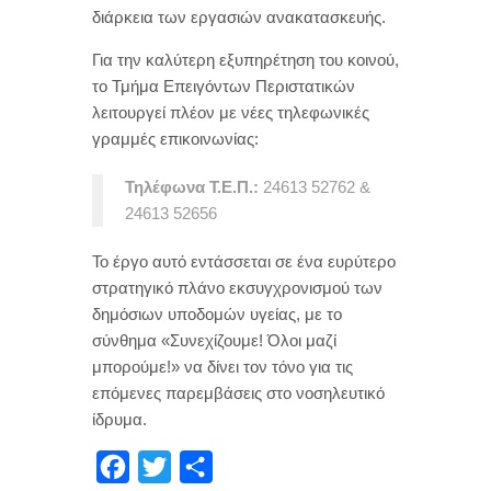
διάρκεια των εργασιών ανακατασκευής.
Για την καλύτερη εξυπηρέτηση του κοινού,
το Τμήμα Επειγόντων Περιστατικών
λειτουργεί πλέον με νέες τηλεφωνικές
γραμμές επικοινωνίας:
Τηλέφωνα Τ.Ε.Π.:
24613 52762 &
24613 52656
Το έργο αυτό εντάσσεται σε ένα ευρύτερο
στρατηγικό πλάνο εκσυγχρονισμού των
δημόσιων υποδομών υγείας, με το
σύνθημα «Συνεχίζουμε! Όλοι μαζί
μπορούμε!» να δίνει τον τόνο για τις
επόμενες παρεμβάσεις στο νοσηλευτικό
ίδρυμα.
F
T
Μ