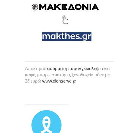
Αποκτήστε
ασύρματη παραγγελιοληψία
για
καφέ, μπαρ, εστιατόρια, ξενοδοχεία μόνο με
25 ευρώ
www.dionserve.gr