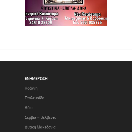
ΕΝΗΜΈΡΩΣΗ
Κοζάνη
Πτολεμαΐδα
Βόιο
Σέρβια – Βελβεντό
Δυτική Μακεδονία