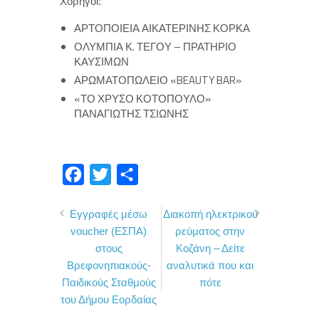
Χορηγοί:
ΑΡΤΟΠΟΙΕΙΑ ΑΙΚΑΤΕΡΙΝΗΣ ΚΟΡΚΑ
ΟΛΥΜΠΙΑ Κ. ΤΕΓΟΥ – ΠΡΑΤΗΡΙΟ
ΚΑΥΣΙΜΩΝ
ΑΡΩΜΑΤΟΠΩΛΕΙΟ «BEAUTY BAR»
«ΤΟ ΧΡΥΣΟ ΚΟΤΟΠΟΥΛΟ»
ΠΑΝΑΓΙΩΤΗΣ ΤΣΙΩΝΗΣ
F
T
Μ
a
w
ο
Εγγραφές μέσω
Διακοπή ηλεκτρικού
c
i
ι
voucher (ΕΣΠΑ)
ρεύματος στην
e
t
ρ
στους
Κοζάνη – Δείτε
b
t
α
Βρεφονηπιακούς-
αναλυτικά που και
o
e
σ
Παιδικούς Σταθμούς
πότε
του Δήμου Εορδαίας
o
r
τ