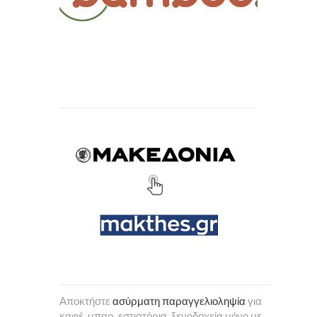
Αποκτήστε
ασύρματη παραγγελιοληψία
για
καφέ, μπαρ, εστιατόρια, ξενοδοχεία μόνο με