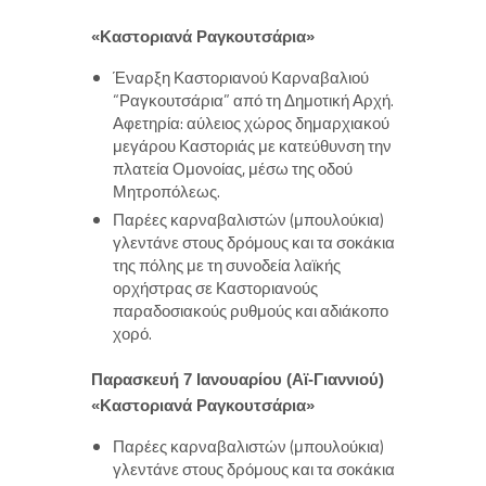
«Καστοριανά Ραγκουτσάρια»
Έναρξη Καστοριανού Καρναβαλιού
“Ραγκουτσάρια” από τη Δημοτική Αρχή.
Αφετηρία: αύλειος χώρος δημαρχιακού
μεγάρου Καστοριάς με κατεύθυνση την
πλατεία Ομονοίας, μέσω της οδού
Μητροπόλεως.
Παρέες καρναβαλιστών (μπουλούκια)
γλεντάνε στους δρόμους και τα σοκάκια
της πόλης με τη συνοδεία λαϊκής
ορχήστρας σε Καστοριανούς
παραδοσιακούς ρυθμούς και αδιάκοπο
χορό.
Παρασκευή 7 Ιανουαρίου (Αϊ-Γιαννιού)
«Καστοριανά Ραγκουτσάρια»
Παρέες καρναβαλιστών (μπουλούκια)
γλεντάνε στους δρόμους και τα σοκάκια