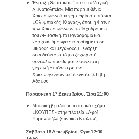
Έναρξη Θεματικού Πάρκου «Μαγική
Λιμνοπολιτεία». Μία παραμυθένια
Χριστουγεννιάτικη εμπειρία στο πάρκο
«Ολυμπιακής Φλόγας», όπου η Φάτνη
των Χριστουγέννων, το Ταχυδρομείο
του Αϊ-Βασίλη, το Παγοδρόμιο κ.ά.
χαρίζουν όμορφα συναισθήματα σε
μικρούς και μεγάλους. Η έναρξη
συνοδεύεται από μια ξεχωριστή
συναυλία που θα μας εισάγει στη
γιορτινή ατμόσφαιρα των
Χριστουγέννων με Stavento & Ήβη
Αδάμου
Παρασκευή 17 Δεκεμβρίου, Ώρα 21:00
Μουσική βραδιά με το τοπικό σχήμα
«ΚΟΥΠΕΣ» στην πλατεία «Αφοί
Εμμανουήλ» (συνοικία Ντολτσό).
Σάββατο 18 Δεκεμβρίου, Ώρα 12:00 –