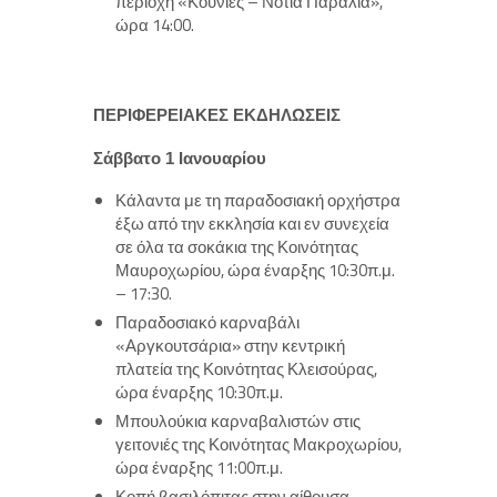
περιοχή «Κούνιες – Νότια Παραλία»,
ώρα 14:00.
ΠΕΡΙΦΕΡΕΙΑΚΕΣ ΕΚΔΗΛΩΣΕΙΣ
Σάββατο 1 Ιανουαρίου
Κάλαντα με τη παραδοσιακή ορχήστρα
έξω από την εκκλησία και εν συνεχεία
σε όλα τα σοκάκια της Κοινότητας
Μαυροχωρίου, ώρα έναρξης 10:30π.μ.
– 17:30.
Παραδοσιακό καρναβάλι
«Αργκουτσάρια» στην κεντρική
πλατεία της Κοινότητας Κλεισούρας,
ώρα έναρξης 10:30π.μ.
Μπουλούκια καρναβαλιστών στις
γειτονιές της Κοινότητας Μακροχωρίου,
ώρα έναρξης 11:00π.μ.
Κοπή βασιλόπιτας στην αίθουσα