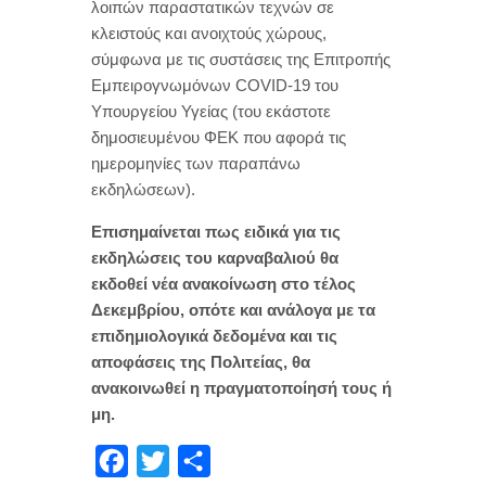
λοιπών παραστατικών τεχνών σε
κλειστούς και ανοιχτούς χώρους,
σύμφωνα με τις συστάσεις της Επιτροπής
Εμπειρογνωμόνων COVID-19 του
Υπουργείου Υγείας (του εκάστοτε
δημοσιευμένου ΦΕΚ που αφορά τις
ημερομηνίες των παραπάνω
εκδηλώσεων).
Επισημαίνεται πως ειδικά για τις
εκδηλώσεις του καρναβαλιού θα
εκδοθεί νέα ανακοίνωση στο τέλος
Δεκεμβρίου, οπότε και ανάλογα με τα
επιδημιολογικά δεδομένα και τις
αποφάσεις της Πολιτείας, θα
ανακοινωθεί η πραγματοποίησή τους ή
μη.
F
T
Μ