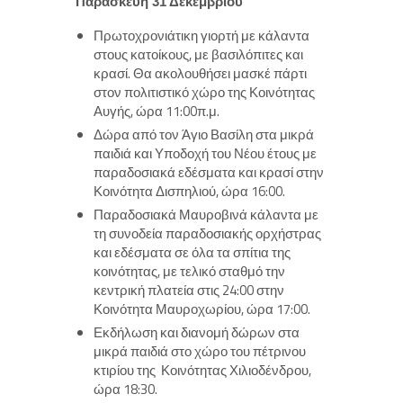
Παρασκευή 31 Δεκεμβρίου
Πρωτοχρονιάτικη γιορτή με κάλαντα
στους κατοίκους, με βασιλόπιτες και
κρασί. Θα ακολουθήσει μασκέ πάρτι
στον πολιτιστικό χώρο της Κοινότητας
Αυγής, ώρα 11:00π.μ.
Δώρα από τον Άγιο Βασίλη στα μικρά
παιδιά και Υποδοχή του Νέου έτους με
παραδοσιακά εδέσματα και κρασί στην
Κοινότητα Δισπηλιού, ώρα 16:00.
Παραδοσιακά Μαυροβινά κάλαντα με
τη συνοδεία παραδοσιακής ορχήστρας
και εδέσματα σε όλα τα σπίτια της
κοινότητας, με τελικό σταθμό την
κεντρική πλατεία στις 24:00 στην
Κοινότητα Μαυροχωρίου, ώρα 17:00.
Εκδήλωση και διανομή δώρων στα
μικρά παιδιά στο χώρο του πέτρινου
κτιρίου της Κοινότητας Χιλιοδένδρου,
ώρα 18:30.