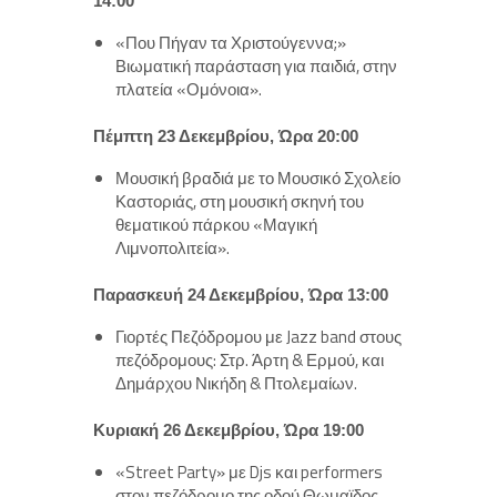
14:00
«Που Πήγαν τα Χριστούγεννα;»
Βιωματική παράσταση για παιδιά, στην
πλατεία «Ομόνοια».
Πέμπτη 23 Δεκεμβρίου, Ώρα 20:00
Μουσική βραδιά με το Μουσικό Σχολείο
Καστοριάς, στη μουσική σκηνή του
θεματικού πάρκου «Μαγική
Λιμνοπολιτεία».
Παρασκευή 24 Δεκεμβρίου, Ώρα 13:00
Γιορτές Πεζόδρομου με Jazz band στους
πεζόδρομους: Στρ. Άρτη & Ερμού, και
Δημάρχου Νικήδη & Πτολεμαίων.
Κυριακή 26 Δεκεμβρίου, Ώρα 19:00
«Street Party» με Djs και performers
στον πεζόδρομο της οδού Θωμαϊδος