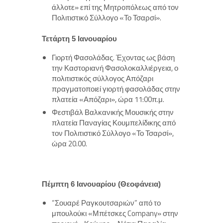
άλλοτε» επί της Μητροπόλεως από τον
Πολιτιστικό Σύλλογο «Το Τσαρσί».
Τετάρτη 5 Ιανουαρίου
Γιορτή Φασολάδας. Έχοντας ως βάση
την Καστοριανή Φασολοκαλλιέργεια, ο
πολιτιστικός σύλλογος Απόζαρι
πραγματοποιεί γιορτή φασολάδας στην
πλατεία «Απόζαρι», ώρα 11:00π.μ.
Φεστιβάλ Βαλκανικής Μουσικής στην
πλατεία Παναγίας Κουμπελίδικης από
τον Πολιτιστικό Σύλλογο «Το Τσαρσί»,
ώρα 20.00.
Πέμπτη 6 Ιανουαρίου (Θεοφάνεια)
“Σουαρέ Ραγκουτσαριών” από το
μπουλούκι «Μπέτσκες Company» στην