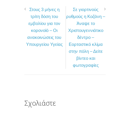
a
w
ο
Στους 3 μήνες η
Σε γιορτινούς
c
i
ι
τρίτη δόση του
ρυθμούς η Κοζάνη –
e
t
ρ
εμβολίου για τον
Άναψε το
b
t
α
κορονοϊό – Οι
Χριστουγεννιάτικο
o
e
σ
ανακοινώσεις του
δέντρο –
Υπουργείου Υγείας
Εορταστικό κλίμα
o
r
τ
στην πόλη – Δείτε
k
ε
βίντεο και
ί
φωτογραφίες
τ
ε
Σχολιάστε