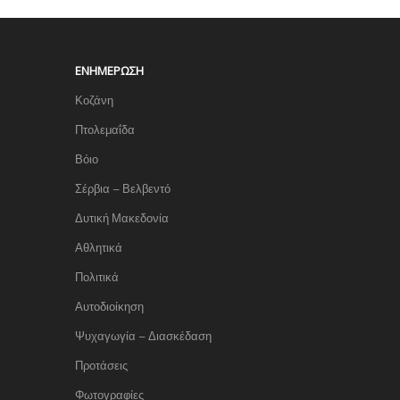
ΕΝΗΜΈΡΩΣΗ
Κοζάνη
Πτολεμαΐδα
Βόιο
Σέρβια – Βελβεντό
Δυτική Μακεδονία
Αθλητικά
Πολιτικά
Αυτοδιοίκηση
Ψυχαγωγία – Διασκέδαση
Προτάσεις
Φωτογραφίες