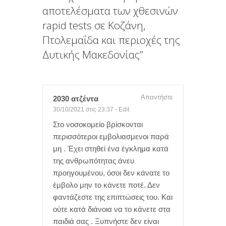
αποτελέσματα των χθεσινών
ε
rapid tests σε Κοζάνη,
Πτολεμαΐδα και περιοχές της
Δυτικής Μακεδονίας
”
Απαντήστε
2030 ατζέντα
30/10/2021 στις 23:37
-
Edit
Στο νοσοκομείο βρίσκονται
περισσότεροι εμβολιασμενοι παρά
μη . Έχει στηθεί ένα έγκλημα κατά
της ανθρωπότητας άνευ
προηγουμένου, όσοι δεν κάνατε το
έμβολο μην το κάνετε ποτέ. Δεν
φαντάζεστε της επιπτώσεις του. Και
ούτε κατά διάνοια να το κάνετε στα
παιδιά σας . Ξυπνήστε δεν είναι