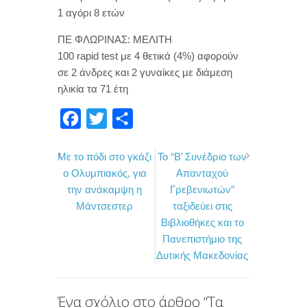
1 αγόρι 8 ετών
ΠΕ ΦΛΩΡΙΝΑΣ: ΜΕΛΙΤΗ
100 rapid test με 4 θετικά (4%) αφορούν
σε 2 άνδρες και 2 γυναίκες με διάμεση
ηλικία τα 71 έτη
F
T
Μ
a
w
ο
Με το πόδι στο γκάζι
Το “Β’ Συνέδριο των
c
i
ι
ο Ολυμπιακός, για
Απανταχού
e
t
ρ
την ανάκαμψη η
Γρεβενιωτών”
b
t
α
Μάντσεστερ
ταξιδεύει στις
o
e
σ
Βιβλιοθήκες και το
Πανεπιστήμιο της
o
r
τ
Δυτικής Μακεδονίας
k
ε
ί
Ένα σχόλιο στο άρθρο “
Τα
τ