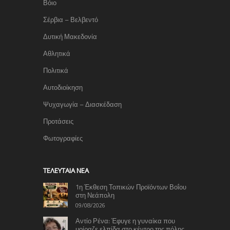
Βόιο
Σέρβια – Βελβεντό
Δυτική Μακεδονία
Αθλητικά
Πολιτικά
Αυτοδιοίκηση
Ψυχαγωγία – Διασκέδαση
Προτάσεις
Φωτογραφίες
TΕΛΕΥΤΑΊΑ ΝΈΑ
1η Έκθεση Τοπικών Προϊόντων Βοΐου
στη Νεάπολη
09/08/2026
Αντίο Ρένα: Έφυγε η γυναίκα που
μοίραζε ελπίδα στο κέντρο της πόλης