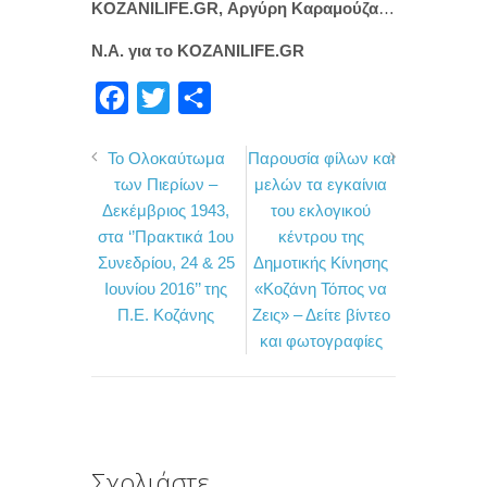
KOZANILIFE.GR, Αργύρη Καραμούζα
…
Ν.Α. για το KOZANILIFE.GR
F
T
Μ
a
w
ο
Το Ολοκαύτωμα
Παρουσία φίλων και
c
i
ι
των Πιερίων –
μελών τα εγκαίνια
e
t
ρ
Δεκέμβριος 1943,
του εκλογικού
b
t
α
στα ‘’Πρακτικά 1ου
κέντρου της
o
e
σ
Συνεδρίου, 24 & 25
Δημοτικής Κίνησης
Ιουνίου 2016’’ της
«Κοζάνη Τόπος να
o
r
τ
Π.Ε. Κοζάνης
Ζεις» – Δείτε βίντεο
k
ε
και φωτογραφίες
ί
τ
ε
Σχολιάστε