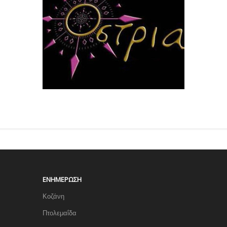
ΕΝΗΜΈΡΩΣΗ
Κοζάνη
Πτολεμαΐδα