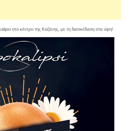
lipsi στο κέντρο της Κοζάνης, με τη διασκέδαση στα ύψη!