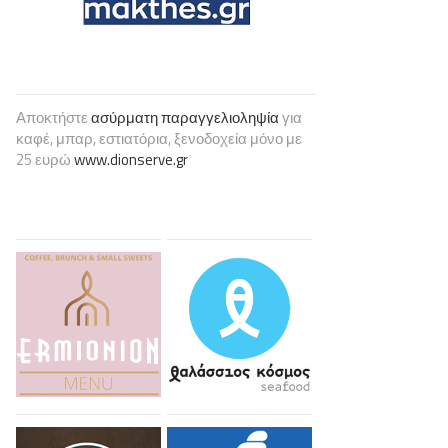
Αποκτήστε
ασύρματη παραγγελιοληψία
για
καφέ, μπαρ, εστιατόρια, ξενοδοχεία μόνο με
25 ευρώ
www.dionserve.gr