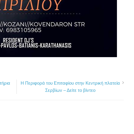
τήρια
Η Περιφορά του Επιταφίου στην Κεντρική πλατεία
Σερβίων – Δείτε το βίντεο