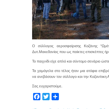
Ο σύλλογος αεροσφαίρισης Κοζάνης “Ωμέγ
Δυτ.Μακεδονίας που ως παίκτες-επισκέπτες ήρ
Το παιχνίδι είχε απλό και σύντομο σενάριο ώστε
Τα χαμόγελα στο τέλος ήταν μια ατόφια επιβ
να ανεβάσουν τον σύλλογο και την Κοζανίτικη
Σας ευχαριστούμε.
F
T
Μ
a
w
ο