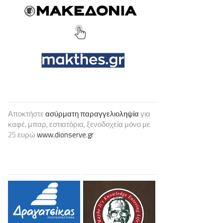
Αποκτήστε
ασύρματη παραγγελιοληψία
για
καφέ, μπαρ, εστιατόρια, ξενοδοχεία μόνο με
25 ευρώ
www.dionserve.gr