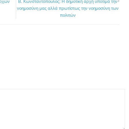
αρχών
Β. Κωνσταντόπουλος: Η δημοτική αρχή υποτιμά την
νοημοσύνη μας αλλά πρωτίστως την νοημοσύνη των
πολιτών