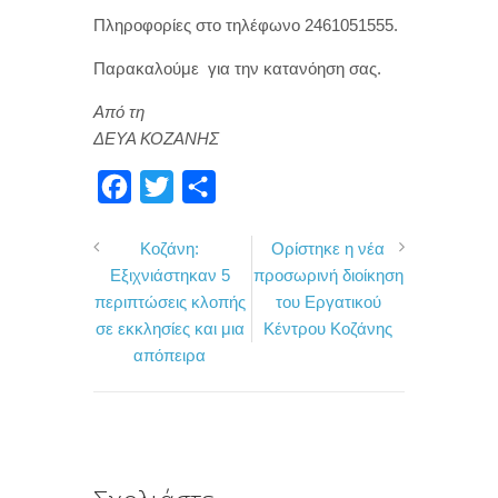
Πληροφορίες στο τηλέφωνο 2461051555.
Παρακαλούμε για την κατανόηση σας.
Από τη
ΔΕΥΑ ΚΟΖΑΝΗΣ
F
T
Μ
a
w
ο
Κοζάνη:
Ορίστηκε η νέα
c
i
ι
Εξιχνιάστηκαν 5
προσωρινή διοίκηση
e
t
ρ
περιπτώσεις κλοπής
του Εργατικού
b
t
α
σε εκκλησίες και μια
Κέντρου Κοζάνης
o
e
σ
απόπειρα
o
r
τ
k
ε
ί
τ