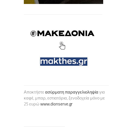
Αποκτήστε
ασύρματη παραγγελιοληψία
για
καφέ, μπαρ, εστιατόρια, ξενοδοχεία μόνο με
25 ευρώ
www.dionserve.gr