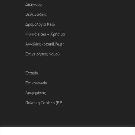
Δικηγόροι
Βενζινάδικα
Δρομολόγια Κτελ
Φιλικά sites – Χρήσιμα
Αγγελίες kozaniLife.gr
Επιχειρήσεις Νομού
Εταιρία
Επικοινωνία
Διαφημίσεις
Πολιτική Cookies (ΕΕ)