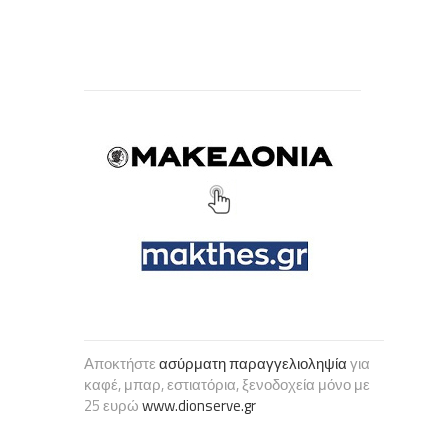
Αποκτήστε
ασύρματη παραγγελιοληψία
για
καφέ, μπαρ, εστιατόρια, ξενοδοχεία μόνο με
25 ευρώ
www.dionserve.gr