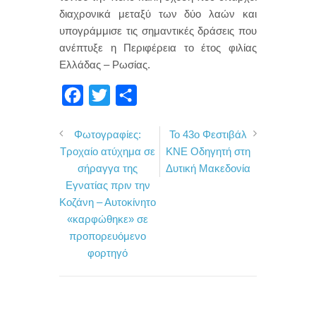
διαχρονικά μεταξύ των δύο λαών και
υπογράμμισε τις σημαντικές δράσεις που
ανέπτυξε η Περιφέρεια το έτος φιλίας
Ελλάδας – Ρωσίας.
F
T
Μ
a
w
ο
Φωτογραφίες:
Το 43ο Φεστιβάλ
c
i
ι
Τροχαίο ατύχημα σε
ΚΝΕ Οδηγητή στη
e
t
ρ
σήραγγα της
Δυτική Μακεδονία
b
t
α
Εγνατίας πριν την
o
e
σ
Κοζάνη – Αυτοκίνητο
«καρφώθηκε» σε
o
r
τ
προπορευόμενο
k
ε
φορτηγό
ί
τ
ε