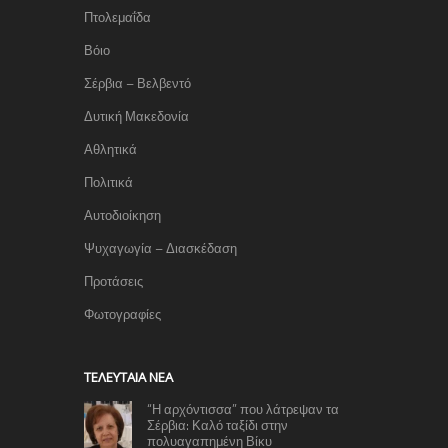
Πτολεμαΐδα
Βόιο
Σέρβια – Βελβεντό
Δυτική Μακεδονία
Αθλητικά
Πολιτικά
Αυτοδιοίκηση
Ψυχαγωγία – Διασκέδαση
Προτάσεις
Φωτογραφίες
TΕΛΕΥΤΑΊΑ ΝΈΑ
“Η αρχόντισσα” που λάτρεψαν τα
Σέρβια: Καλό ταξίδι στην
πολυαγαπημένη Βίκυ