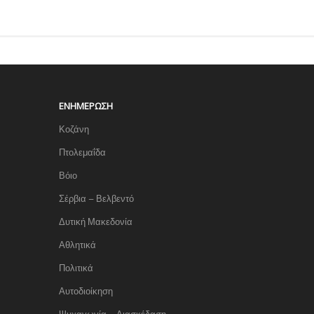
ΕΝΗΜΈΡΩΣΗ
Κοζάνη
Πτολεμαΐδα
Βόιο
Σέρβια – Βελβεντό
Δυτική Μακεδονία
Αθλητικά
Πολιτικά
Αυτοδιοίκηση