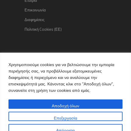
Εταιρία
Επικοινωνία
Διαφημίσεις
Πολιτική Cookies (ΕΕ)
Copyright © 2015 kozaniLife.gr
Χρησιμοποιούμε cookies για να βελτιώσουμε την εμπειρία
All Rights reserved
περιήγησής σας, να προβάλλουμε εξατομικευμένες
Internet Services & Advertisement
διαφημίσεις ή περιεχόμενο και να αναλύουμε την
by kozaniLife.gr
επισκεψιμότητά μας. Κάνοντας κλικ στο "Αποδοχή όλων",
συναινείτε στη χρήση των cookies από εμάς.
Αποδοχή όλων
Επεξεργασία
Απόρριψη