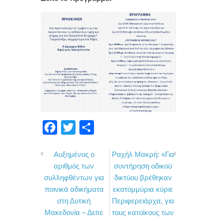
F
T
Μ
a
w
ο
Αυξημένος ο
Ραχήλ Μακρή: «Για
c
i
ι
αριθμός των
συντήρηση οδικού
e
t
ρ
συλληφθέντων για
δικτύου βρέθηκαν
b
t
α
ποινικά αδικήματα
εκατομμύρια κύριε
o
e
σ
στη Δυτική
Περιφερειάρχα, για
Μακεδονία – Δείτε
τους κατοίκους των
o
r
τ