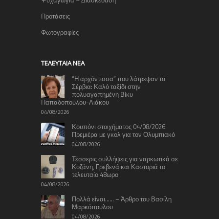
Ψυχαγωγία – Διασκέδαση
Προτάσεις
Φωτογραφίες
TΕΛΕΥΤΑΊΑ ΝΈΑ
“Η αρχόντισσα” που λάτρεψαν τα
Σέρβια: Καλό ταξίδι στην
πολυαγαπημένη Βίκυ
Παπαδοπούλου-Λιάκου
04/08/2026
Κουπόνι στοιχήματος 04/08/2026:
Πρεμιέρα με γκολ για τον Ολυμπιακό
04/08/2026
Τέσσερις συλλήψεις για ναρκωτικά σε
Κοζάνη, Γρεβενά και Καστοριά το
τελευταίο 48ωρο
04/08/2026
Πολλά είναι…… – Άρθρο του Βασίλη
Μαρκόπουλου
04/08/2026