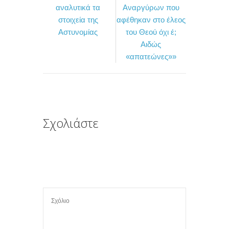
αναλυτικά τα
Αναργύρων που
k
ε
στοιχεία της
αφέθηκαν στο έλεος
ί
Αστυνομίας
του Θεού όχι έ;
τ
Αιδώς
«απατεώνες»»
ε
Σχολιάστε