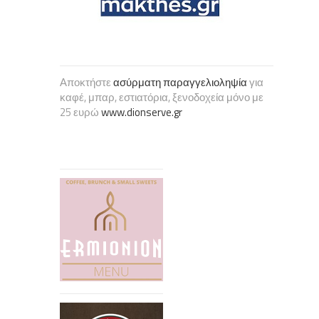
Αποκτήστε
ασύρματη παραγγελιοληψία
για
καφέ, μπαρ, εστιατόρια, ξενοδοχεία μόνο με
25 ευρώ
www.dionserve.gr