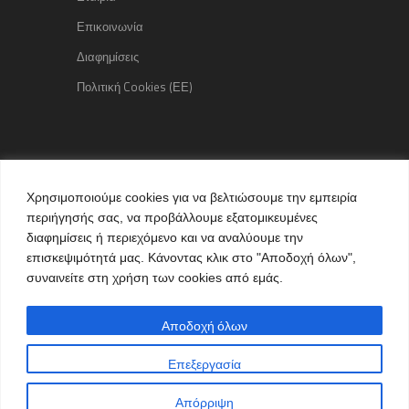
Επικοινωνία
Διαφημίσεις
Πολιτική Cookies (ΕΕ)
Copyright © 2015 kozaniLife.gr
Χρησιμοποιούμε cookies για να βελτιώσουμε την εμπειρία
All Rights reserved
περιήγησής σας, να προβάλλουμε εξατομικευμένες
Internet Services & Advertisement
διαφημίσεις ή περιεχόμενο και να αναλύουμε την
by kozaniLife.gr
επισκεψιμότητά μας. Κάνοντας κλικ στο "Αποδοχή όλων",
συναινείτε στη χρήση των cookies από εμάς.
Αποδοχή όλων
Επεξεργασία
Απόρριψη