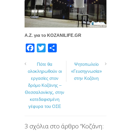
Α.Ζ. για το KOZANILIFE.GR
F
T
Μ
a
w
ο
Πότε θα
Ψητοπωλείο
c
i
ι
ολοκληρωθούν οι
«Γευσηγνωσία»
e
t
ρ
εργασίες στον
στην Κοζάνη
b
t
α
δρόμο Κοζάνης –
o
e
σ
Θεσσαλονίκης, στην
κατεδαφισμένη
o
r
τ
γέφυρα του ΟΣΕ
k
ε
ί
3 σχόλια στο άρθρο “
Κοζάνη:
τ