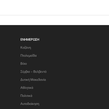
ΕΝΗΜΈΡΩΣΗ
Κοζάνη
Πτολεμαΐδα
Βόιο
Σέρβια – Βελβεντό
Δυτική Μακεδονία
Αθλητικά
Πολιτικά
Αυτοδιοίκηση