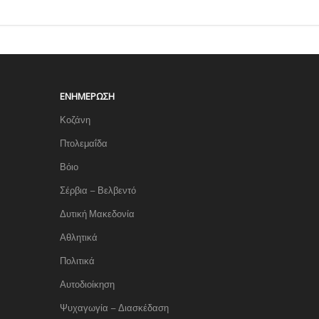
ΕΝΗΜΈΡΩΣΗ
Κοζάνη
Πτολεμαΐδα
Βόιο
Σέρβια – Βελβεντό
Δυτική Μακεδονία
Αθλητικά
Πολιτικά
Αυτοδιοίκηση
Ψυχαγωγία – Διασκέδαση