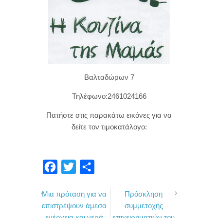
Βαλταδώρων 7
Τηλέφωνο:2461024166
Πατήστε στις παρακάτω εικόνες για να
δείτε τον τιμοκατάλογο:
F
T
Μ
a
w
ο
Μια πρόταση για να
Πρόσκληση
c
i
ι
επιστρέψουν άμεσα
συμμετοχής
e
t
ρ
ενέργεια και νερά
επιχειρηματιών του