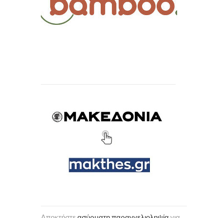
Αποκτήστε
ασύρματη παραγγελιοληψία
για