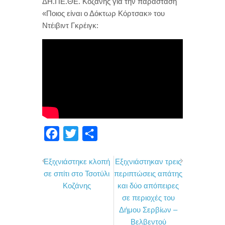
ΔΗ.ΠΕ.ΘΕ. Κοζάνης για την παράσταση
«Ποιος είναι ο Δόκτωρ Κόρτσακ» του
Ντέιβιντ Γκρέιγκ:
F
T
Μ
a
w
ο
Εξιχνιάστηκε κλοπή
Εξιχνιάστηκαν τρεις
c
i
ι
σε σπίτι στο Τσοτύλι
περιπτώσεις απάτης
e
t
ρ
Κοζάνης
και δύο απόπειρες
b
t
α
σε περιοχές του
o
e
σ
Δήμου Σερβίων –
Βελβεντού
o
r
τ