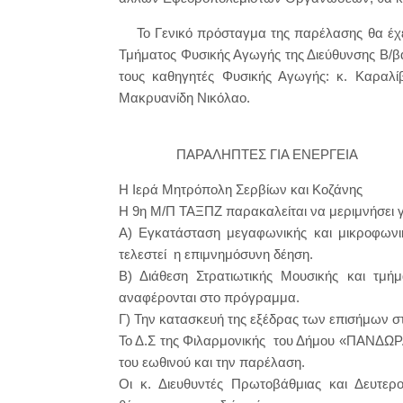
Το Γενικό πρόσταγμα της παρέλασης θα έχει
Τμήματος Φυσικής Αγωγής της Διεύθυνσης Β/
τους καθηγητές Φυσικής Αγωγής: κ. Καραλίβ
Μακρυανίδη Νικόλαο.
ΠΑΡΑΛΗΠΤΕΣ ΓΙΑ ΕΝΕΡΓΕΙΑ
Η Ιερά Μητρόπολη Σερβίων και Κοζάνης
Η 9η Μ/Π ΤΑΞΠΖ παρακαλείται να μεριμνήσει 
Α) Εγκατάσταση μεγαφωνικής και μικροφω
τελεστεί η επιμνημόσυνη δέηση.
Β) Διάθεση Στρατιωτικής Μουσικής και τμή
αναφέρονται στο πρόγραμμα.
Γ) Την κατασκευή της εξέδρας των επισήμων σ
Το Δ.Σ της Φιλαρμονικής του Δήμου «ΠΑΝΔΩΡΑ»
του εωθινού και την παρέλαση.
Οι κ. Διευθυντές Πρωτοβάθμιας και Δευτερ