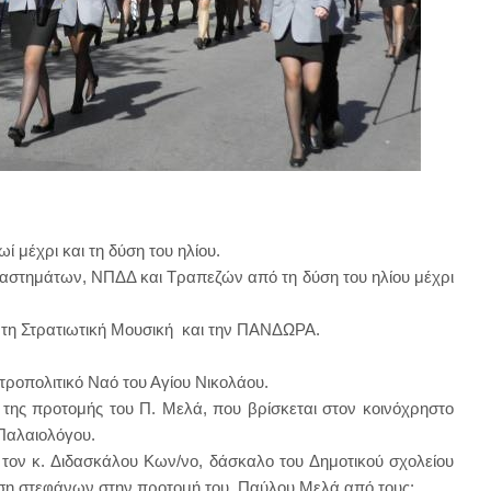
ί μέχρι και τη δύση του ηλίου.
αστημάτων, ΝΠΔΔ και Τραπεζών από τη δύση του ηλίου μέχρι
ό τη Στρατιωτική Μουσική και την ΠΑΝΔΩΡΑ.
τροπολιτικό Ναό του Αγίου Νικολάου.
της προτομής του Π. Μελά, που βρίσκεται στον κοινόχρηστο
Παλαιολόγου.
ον κ. Διδασκάλου Κων/νο, δάσκαλο του Δημοτικού σχολείου
εση στεφάνων στην προτομή του Παύλου Μελά από τους: