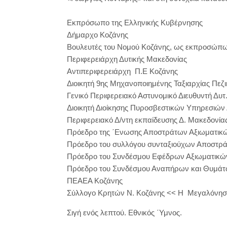
Εκπρόσωπο της Ελληνικής Κυβέρνησης
Δήμαρχο Κοζάνης
Βουλευτές του Νομού Κοζάνης, ως εκπροσώπων
Περιφερειάρχη Δυτικής Μακεδονίας
Αντιπεριφερειάρχη Π.Ε Κοζάνης
Διοικητή 9ης Μηχανοποιημένης Ταξιαρχίας Πεζ
Γενικό Περιφερειακό Αστυνομικό Διευθυντή Δυτ
Διοικητή Διοίκησης Πυροσβεστικών Υπηρεσιών
Περιφερειακό Δ/ντη εκπαίδευσης Δ. Μακεδονία
Πρόεδρο της ΄Ενωσης Αποστράτων Αξιωματικώ
Πρόεδρο του συλλόγου συνταξιούχων Αποστρ
Πρόεδρο του Συνδέσμου Εφέδρων Αξιωματικώ
Πρόεδρο του Συνδέσμου Αναπήρων και Θυμάτ
ΠΕΑΕΑ Κοζάνης
Σύλλογο Κρητών Ν. Κοζάνης << Η Μεγαλόνη
Σιγή ενός λεπτού. Εθνικός ΄Υμνος.