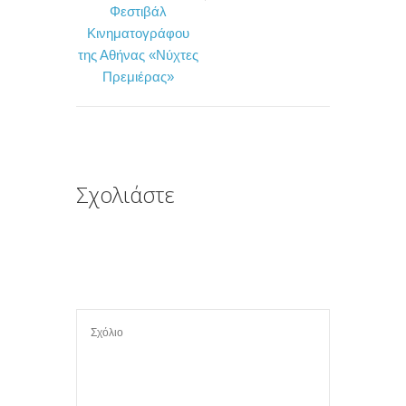
Φεστιβάλ
o
r
τ
Κινηματογράφου
k
ε
της Αθήνας «Νύχτες
ί
Πρεμιέρας»
τ
ε
Σχολιάστε