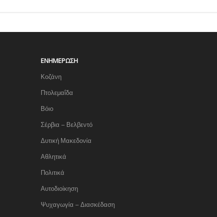
ΕΝΗΜΈΡΩΣΗ
Κοζάνη
Πτολεμαΐδα
Βόιο
Σέρβια – Βελβεντό
Δυτική Μακεδονία
Αθλητικά
Πολιτικά
Αυτοδιοίκηση
Ψυχαγωγία – Διασκέδαση