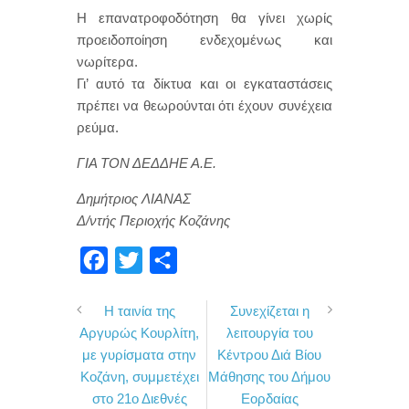
Η επανατροφοδότηση θα γίνει χωρίς
προειδοποίηση ενδεχομένως και
νωρίτερα.
Γι’ αυτό τα δίκτυα και οι εγκαταστάσεις
πρέπει να θεωρούνται ότι έχουν συνέχεια
ρεύμα.
ΓΙΑ ΤΟΝ ΔΕΔΔΗΕ Α.Ε.
Δημήτριος ΛΙΑΝΑΣ
Δ/ντής Περιοχής Κοζάνης
F
T
Μ
a
w
ο
Η ταινία της
Συνεχίζεται η
c
i
ι
Αργυρώς Κουρλίτη,
λειτουργία του
e
t
ρ
με γυρίσματα στην
Κέντρου Διά Βίου
b
t
α
Κοζάνη, συμμετέχει
Μάθησης του Δήμου
o
e
σ
στο 21ο Διεθνές
Εορδαίας