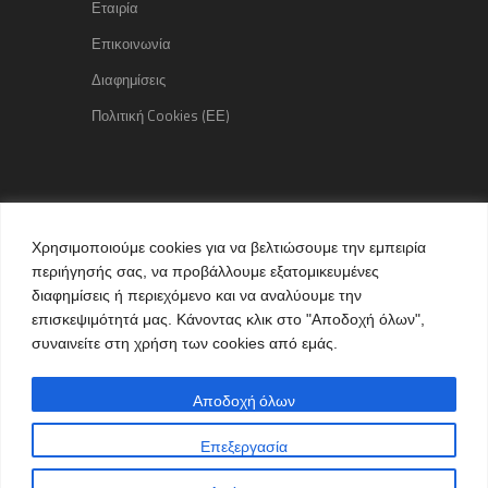
Εταιρία
Επικοινωνία
Διαφημίσεις
Πολιτική Cookies (ΕΕ)
Copyright © 2015 kozaniLife.gr
Χρησιμοποιούμε cookies για να βελτιώσουμε την εμπειρία
All Rights reserved
περιήγησής σας, να προβάλλουμε εξατομικευμένες
Internet Services & Advertisement
διαφημίσεις ή περιεχόμενο και να αναλύουμε την
by kozaniLife.gr
επισκεψιμότητά μας. Κάνοντας κλικ στο "Αποδοχή όλων",
συναινείτε στη χρήση των cookies από εμάς.
Αποδοχή όλων
Επεξεργασία