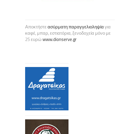
Αποκτήστε
ασύρματη παραγγελιοληψία
για
καφέ, μπαρ, εστιατόρια, ξενοδοχεία μόνο με
25 ευρώ
www.dionserve.gr