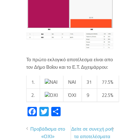
Το πρώτο εκλογικό αποτέλεσμα είναι απο
τον Δήμο Βοΐου και το Ε.Τ. Διχειμάρρου:
1.
ΝΑΙ
31
77.5%
2.
ΌΧΙ
9
22.5%
F
T
Μ
a
w
ο
Προβάδισμα στο
Δείτε σε συνεχή ροή
c
i
ι
«ΟΧΙ»
τα αποτελέσματα
e
t
ρ