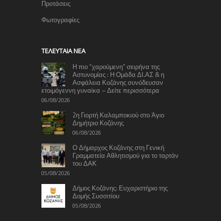
Προτάσεις
Φωτογραφίες
TΕΛΕΥΤΑΊΑ ΝΈΑ
Η πιο “χαρούμενη” σειρήνα της
Αστυνομίας : Η Ομάδα ΔΙ.ΑΣ & η
Ασφάλεια Κοζάνης συνόδευσαν
ετοιμόγεννη γυναίκα – Δείτε περισσότερα
06/08/2026
2η Γιορτή Καλαμποκιού στο Άγιο
Δημήτριο Κοζάνης
06/08/2026
Ο Δήμαρχος Κοζάνης στη Γενική
Γραμματεία Αθλητισμού για το ταρτάν
του ΔΑΚ
05/08/2026
Δήμος Κοζάνης: Ευχαριστήριο της
Δομής Συσσιτίου
05/08/2026