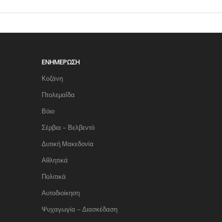
ΕΝΗΜΈΡΩΣΗ
Κοζάνη
Πτολεμαΐδα
Βόιο
Σέρβια – Βελβεντό
Δυτική Μακεδονία
Αθλητικά
Πολιτικά
Αυτοδιοίκηση
Ψυχαγωγία – Διασκέδαση