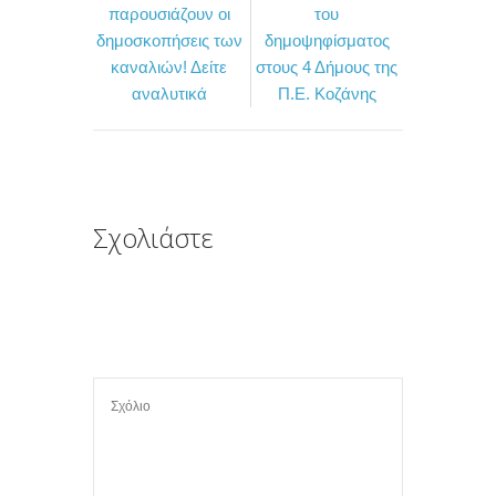
παρουσιάζουν οι
του
b
t
α
δημοσκοπήσεις των
δημοψηφίσματος
o
e
σ
καναλιών! Δείτε
στους 4 Δήμους της
αναλυτικά
Π.Ε. Κοζάνης
o
r
τ
k
ε
ί
τ
ε
Σχολιάστε