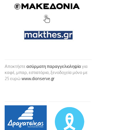
Αποκτήστε
ασύρματη παραγγελιοληψία
για
καφέ, μπαρ, εστιατόρια, ξενοδοχεία μόνο με
25 ευρώ
www.dionserve.gr