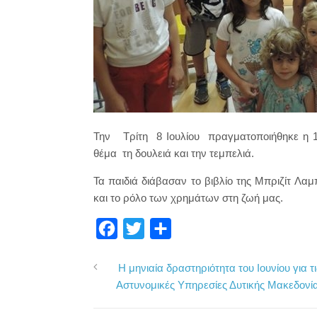
Την Τρίτη 8 Ιουλίου πραγματοποιήθηκε η 10
θέμα τη δουλειά και την τεμπελιά.
Τα παιδιά διάβασαν το βιβλίο της Μπριζίτ Λαμ
και το ρόλο των χρημάτων στη ζωή μας.
F
T
Μ
a
w
ο
Η μηνιαία δραστηριότητα του Ιουνίου για τι
c
i
ι
Αστυνομικές Υπηρεσίες Δυτικής Μακεδονί
e
t
ρ
b
t
α