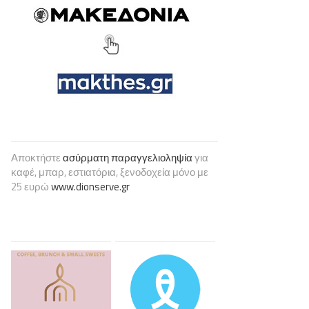
Αποκτήστε
ασύρματη παραγγελιοληψία
για
καφέ, μπαρ, εστιατόρια, ξενοδοχεία μόνο με
25 ευρώ
www.dionserve.gr