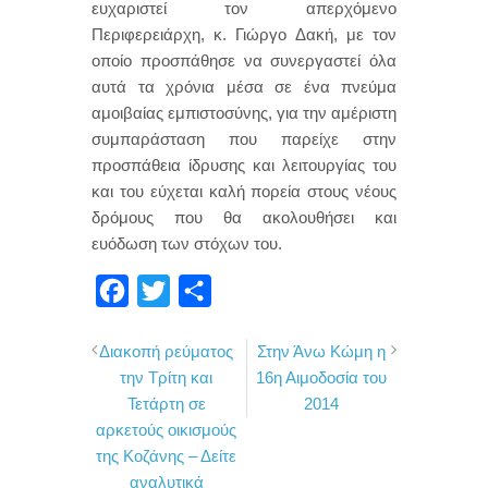
ευχαριστεί τον απερχόμενο
Περιφερειάρχη, κ. Γιώργο Δακή, με τον
οποίο προσπάθησε να συνεργαστεί όλα
αυτά τα χρόνια μέσα σε ένα πνεύμα
αμοιβαίας εμπιστοσύνης, για την αμέριστη
συμπαράσταση που παρείχε στην
προσπάθεια ίδρυσης και λειτουργίας του
και του εύχεται καλή πορεία στους νέους
δρόμους που θα ακολουθήσει και
ευόδωση των στόχων του.
F
T
Μ
a
w
ο
Διακοπή ρεύματος
Στην Άνω Κώμη η
c
i
ι
την Τρίτη και
16η Αιμοδοσία του
e
t
ρ
Τετάρτη σε
2014
b
t
α
αρκετούς οικισμούς
o
e
σ
της Κοζάνης – Δείτε
αναλυτικά
o
r
τ