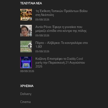
TΕΛΕΥΤΑΊΑ ΝΈΑ
1η Έκθεση Τοπικών Προϊόντων Βοΐου
στη Νεάπολη
09/08/2026
Αντίο Ρένα: Έφυγε η γυναίκα που
μοίραζε ελπίδα στο κέντρο της πόλης
09/08/2026
Πόρτο – Αλβέρκα: Το κοντρολάρει στο
1.80!
09/08/2026
Κοζάνη: Επιστρέφει το Daddy Cool
party την Παρασκευή 21 Αυγούστου
2026
08/08/2026
ΧΡΉΣΙΜΑ
Delivery
Cinema