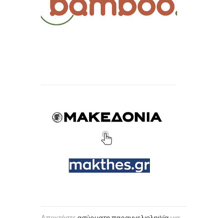
Αποκτήστε
ασύρματη παραγγελιοληψία
για