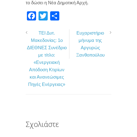
το δώσει η Νέα Δημοτική Αρχή.
F
T
Μ
a
w
ο
ΤΕΙ Δυτ.
Ευχαριστήριο
c
i
ι
Μακεδονίας: 1ο
μήνυμα της
e
t
ρ
ΔΙΕΘΝΕΣ Συνέδριο
Αργυρώς
b
t
α
με τίτλο:
Ξανθοπούλου
o
e
σ
«Ενεργειακή
Απόδοση Κτιρίων
o
r
τ
και Ανανεώσιμες
k
ε
Πηγές Ενέργειας»
ί
τ
ε
Σχολιάστε