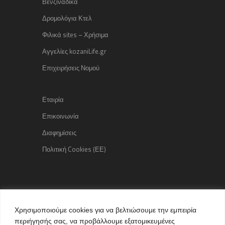
Βενζινάδικα
Δρομολόγια Κτελ
Φιλικά sites – Χρήσιμα
Αγγελίες kozaniLife.gr
Επιχειρήσεις Νομού
Εταιρία
Επικοινωνία
Διαφημίσεις
Πολιτική Cookies (ΕΕ)
Copyright © 2015 kozaniLife.gr
Χρησιμοποιούμε cookies για να βελτιώσουμε την εμπειρία
All Rights reserved
περιήγησής σας, να προβάλλουμε εξατομικευμένες