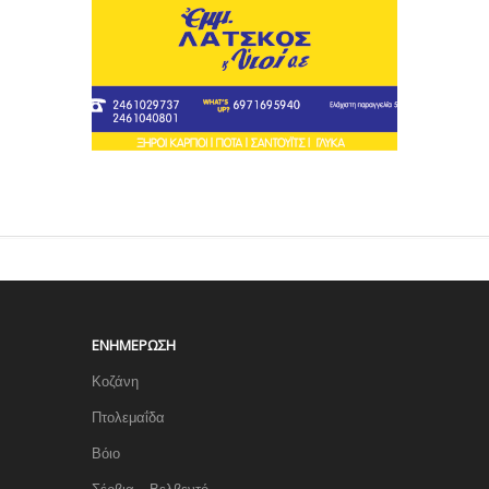
ΕΝΗΜΈΡΩΣΗ
Κοζάνη
Πτολεμαΐδα
Βόιο
Σέρβια – Βελβεντό