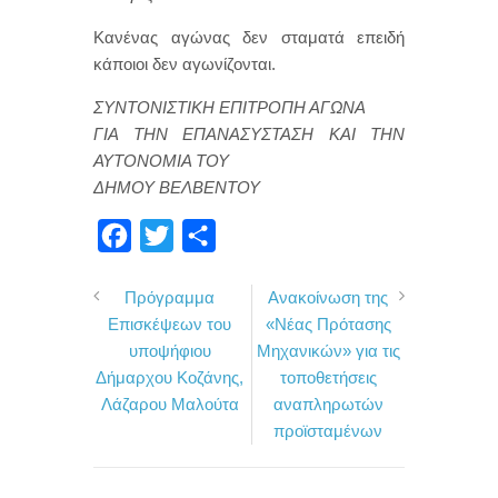
Κανένας αγώνας δεν σταματά επειδή
κάποιοι δεν αγωνίζονται.
ΣΥΝΤΟΝΙΣΤΙΚΗ ΕΠΙΤΡΟΠΗ ΑΓΩΝΑ
ΓΙΑ ΤΗΝ ΕΠΑΝΑΣΥΣΤΑΣΗ ΚΑΙ ΤΗΝ
ΑΥΤΟΝΟΜΙΑ ΤΟΥ
ΔΗΜΟΥ ΒΕΛΒΕΝΤΟΥ
F
T
Μ
a
w
ο
Πρόγραμμα
Ανακοίνωση της
c
i
ι
Επισκέψεων του
«Νέας Πρότασης
e
t
ρ
υποψήφιου
Μηχανικών» για τις
b
t
α
Δήμαρχου Κοζάνης,
τοποθετήσεις
o
e
σ
Λάζαρου Μαλούτα
αναπληρωτών
προϊσταμένων
o
r
τ
k
ε