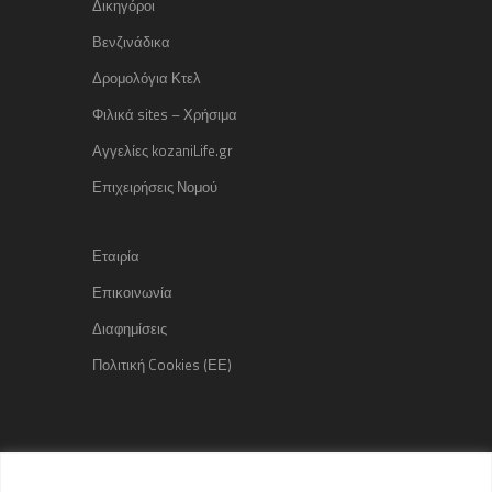
Δικηγόροι
Βενζινάδικα
Δρομολόγια Κτελ
Φιλικά sites – Χρήσιμα
Αγγελίες kozaniLife.gr
Επιχειρήσεις Νομού
Εταιρία
Επικοινωνία
Διαφημίσεις
Πολιτική Cookies (ΕΕ)