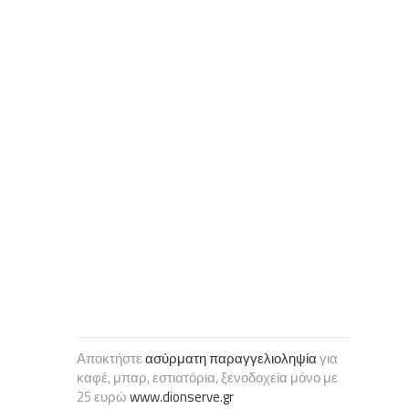
Αποκτήστε
ασύρματη παραγγελιοληψία
για
καφέ, μπαρ, εστιατόρια, ξενοδοχεία μόνο με
25 ευρώ
www.dionserve.gr