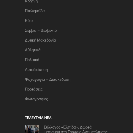
Κοζάνη
Πτολεμαΐδα
Βόιο
Σέρβια – Βελβεντό
Δυτική Μακεδονία
Αθλητικά
Πολιτικά
Αυτοδιοίκηση
Ψυχαγωγία – Διασκέδαση
Προτάσεις
Φωτογραφίες
TΕΛΕΥΤΑΊΑ ΝΈΑ
Σύλλογος «Ελπίδα»: Δωρεά
ιματισμού στο Γραφείο Αντιμετώπισης