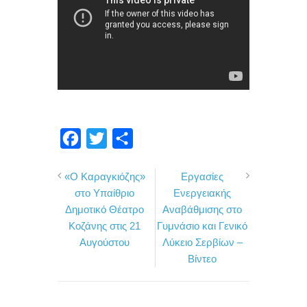
F
T
Μ
a
w
ο
«Ο Καραγκιόζης»
Εργασίες
c
i
ι
στο Υπαίθριο
Ενεργειακής
e
t
ρ
Δημοτικό Θέατρο
Αναβάθμισης στο
b
t
α
Κοζάνης στις 21
Γυμνάσιο και Γενικό
o
e
σ
Αυγούστου
Λύκειο Σερβίων –
Βίντεο
o
r
τ
k
ε
ί