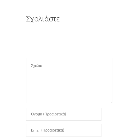
τ
ε
Σχολιάστε