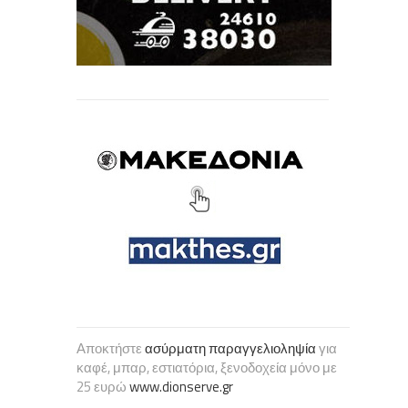
Αποκτήστε
ασύρματη παραγγελιοληψία
για
καφέ, μπαρ, εστιατόρια, ξενοδοχεία μόνο με
25 ευρώ
www.dionserve.gr