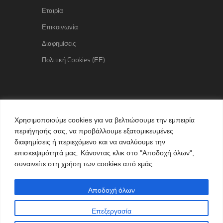
Εταιρία
Επικοινωνία
Διαφημίσεις
Πολιτική Cookies (ΕΕ)
Copyright © 2015 kozaniLife.gr
Χρησιμοποιούμε cookies για να βελτιώσουμε την εμπειρία
All Rights reserved
περιήγησής σας, να προβάλλουμε εξατομικευμένες
Internet Services & Advertisement
διαφημίσεις ή περιεχόμενο και να αναλύουμε την
by kozaniLife.gr
επισκεψιμότητά μας. Κάνοντας κλικ στο "Αποδοχή όλων",
συναινείτε στη χρήση των cookies από εμάς.
Αποδοχή όλων
Επεξεργασία