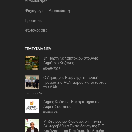
Αυτοδιοίκηση
Ψυχαγωγία – Διασκέδαση
Προτάσεις
Φωτογραφίες
TΕΛΕΥΤΑΊΑ ΝΈΑ
2η Γιορτή Καλαμποκιού στο Άγιο
Δημήτριο Κοζάνης
06/08/2026
Ο Δήμαρχος Κοζάνης στη Γενική
Γραμματεία Αθλητισμού για το ταρτάν
του ΔΑΚ
05/08/2026
Δήμος Κοζάνης: Ευχαριστήριο της
Δομής Συσσιτίου
05/08/2026
Μηδέν μόνιμοι διορισμοί στη Γενική
Δευτεροβάθμια Εκπαίδευση της Π.Ε.
Κοζάνης – Του Κυριάκου Τσολακιδη