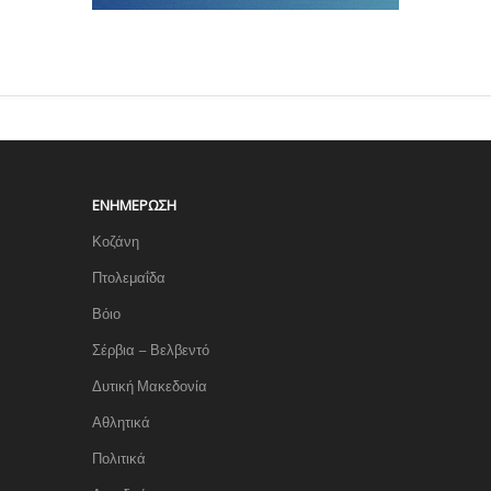
ΕΝΗΜΈΡΩΣΗ
Κοζάνη
Πτολεμαΐδα
Βόιο
Σέρβια – Βελβεντό
Δυτική Μακεδονία
Αθλητικά
Πολιτικά