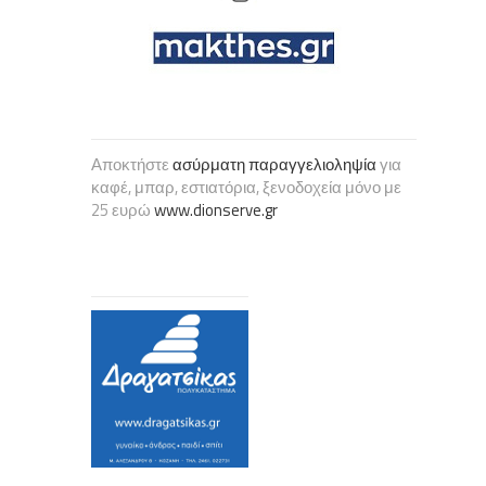
Αποκτήστε
ασύρματη παραγγελιοληψία
για
καφέ, μπαρ, εστιατόρια, ξενοδοχεία μόνο με
25 ευρώ
www.dionserve.gr