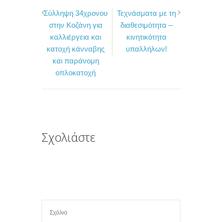
a
w
ο
Σύλληψη 34χρονου
Τεχνάσματα με τη
c
i
ι
στην Κοζάνη για
διαθεσιμότητα –
e
t
ρ
καλλιέργεια και
κινητικότητα
b
t
α
κατοχή κάνναβης
υπαλλήλων!
o
e
σ
και παράνομη
οπλοκατοχή
o
r
τ
k
ε
ί
τ
ε
Σχολιάστε