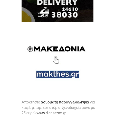
Αποκτήστε
ασύρματη παραγγελιοληψία
για
καφέ, μπαρ, εστιατόρια, ξενοδοχεία μόνο με
25 ευρώ
www.dionserve.gr