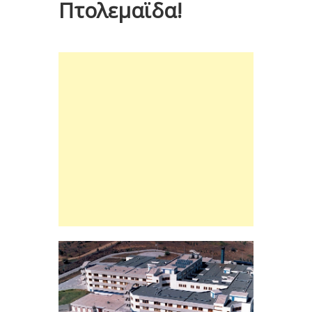
Πτολεμαϊδα!