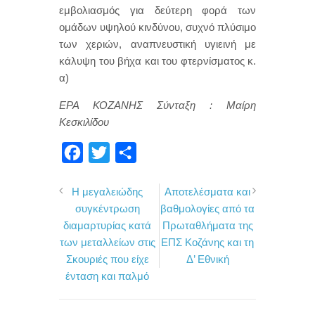
εμβολιασμός για δεύτερη φορά των
ομάδων υψηλού κινδύνου, συχνό πλύσιμο
των χεριών, αναπνευστική υγιεινή με
κάλυψη του βήχα και του φτερνίσματος κ.
α)
ΕΡΑ ΚΟΖΑΝΗΣ Σύνταξη : Μαίρη
Κεσκιλίδου
F
T
Μ
a
w
ο
Η μεγαλειώδης
Αποτελέσματα και
c
i
ι
συγκέντρωση
βαθμολογίες από τα
e
t
ρ
διαμαρτυρίας κατά
Πρωταθλήματα της
b
t
α
των μεταλλείων στις
ΕΠΣ Κοζάνης και τη
o
e
σ
Σκουριές που είχε
Δ’ Εθνική
ένταση και παλμό
o
r
τ
k
ε