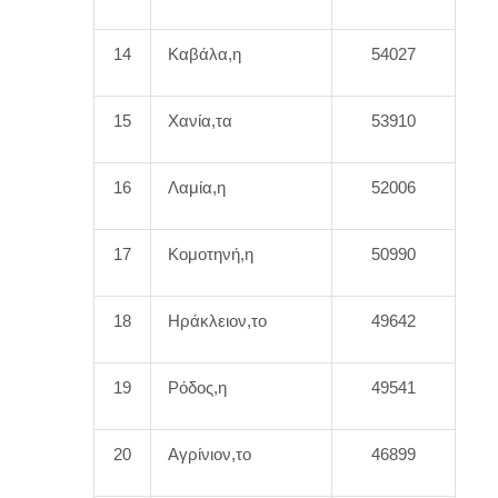
14
Καβάλα,η
54027
15
Χανία,τα
53910
16
Λαμία,η
52006
17
Κομοτηνή,η
50990
18
Ηράκλειον,το
49642
19
Ρόδος,η
49541
20
Αγρίνιον,το
46899