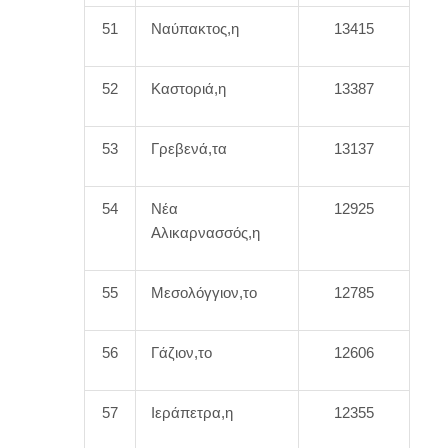
51
Ναύπακτος,η
13415
52
Καστοριά,η
13387
53
Γρεβενά,τα
13137
54
Νέα
12925
Αλικαρνασσός,η
55
Μεσολόγγιον,το
12785
56
Γάζιον,το
12606
57
Ιεράπετρα,η
12355