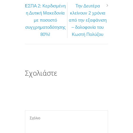
ΕΣΠΑ 2: Κερδισμένη
Την Δευτέρα
c
i
ι
η Δυτική Μακεδονία
κλείνουν 2 χρόνια
e
t
ρ
με ποσοστό
από την εξαφάνιση
b
t
α
συγχρηματοδότησης
– δολοφονία του
o
e
σ
80%!
Κωστή Πολύζου
o
r
τ
k
ε
ί
τ
Σχολιάστε
ε