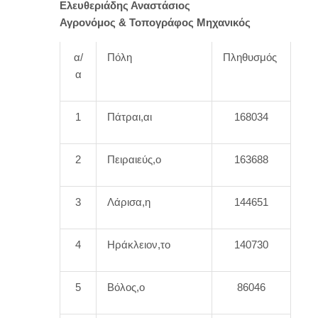
Ελευθεριάδης Αναστάσιος
Αγρονόμος & Τοπογράφος Μηχανικός
α/
Πόλη
Πληθυσμός
α
1
Πάτραι,αι
168034
2
Πειραιεύς,ο
163688
3
Λάρισα,η
144651
4
Ηράκλειον,το
140730
5
Βόλος,ο
86046