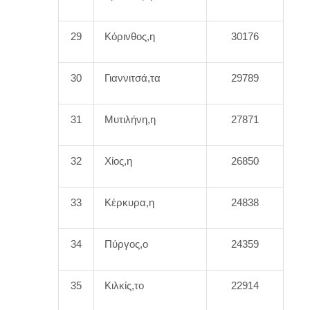
29
Κόρινθος,η
30176
30
Γιαννιτσά,τα
29789
31
Μυτιλήνη,η
27871
32
Χίος,η
26850
33
Κέρκυρα,η
24838
34
Πύργος,ο
24359
35
Κιλκίς,το
22914