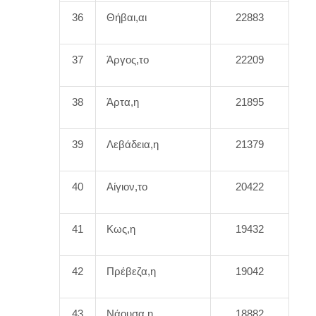
36
Θήβαι,αι
22883
37
Άργος,το
22209
38
Άρτα,η
21895
39
Λεβάδεια,η
21379
40
Αίγιον,το
20422
41
Κως,η
19432
42
Πρέβεζα,η
19042
43
Νάουσα,η
18882