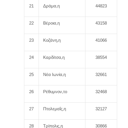
21
Δράμα,η
44823
22
Βέροια,η
43158
23
Κοζάνη,η
41066
24
Καρδίτσα,η
38554
25
Νέα Ιωνία,η
32661
26
Ρέθυμνον,το
32468
27
Πτολεμαΐς,η
32127
28
Τρίπολις,η
30866