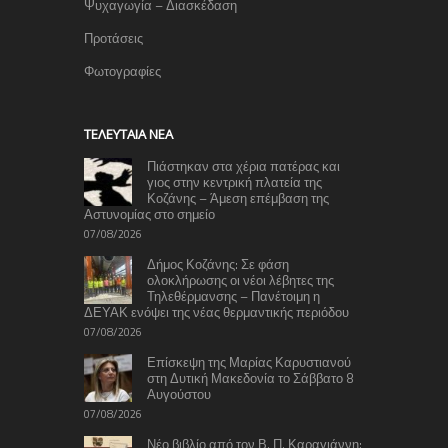
Ψυχαγωγία – Διασκέδαση
Προτάσεις
Φωτογραφίες
TΕΛΕΥΤΑΊΑ ΝΈΑ
Πιάστηκαν στα χέρια πατέρας και
γιος στην κεντρική πλατεία της
Κοζάνης – Άμεση επέμβαση της
Αστυνομίας στο σημείο
07/08/2026
Δήμος Κοζάνης: Σε φάση
ολοκλήρωσης οι νέοι λέβητες της
Τηλεθέρμανσης – Πανέτοιμη η
ΔΕΥΑΚ ενόψει της νέας θερμαντικής περιόδου
07/08/2026
Επίσκεψη της Μαρίας Καρυστιανού
στη Δυτική Μακεδονία το Σάββατο 8
Αυγούστου
07/08/2026
Νέο βιβλίο από τον Β. Π. Καραγιάννη: