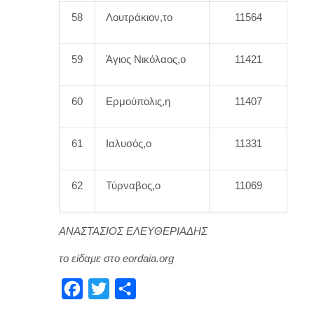
58
Λουτράκιον,το
11564
59
Άγιος Νικόλαος,ο
11421
60
Ερμούπολις,η
11407
61
Ιαλυσός,ο
11331
62
Τύρναβος,ο
11069
ΑΝΑΣΤΑΣΙΟΣ ΕΛΕΥΘΕΡΙΑΔΗΣ
το είδαμε στο eordaia.org
F
T
Μ
a
w
ο