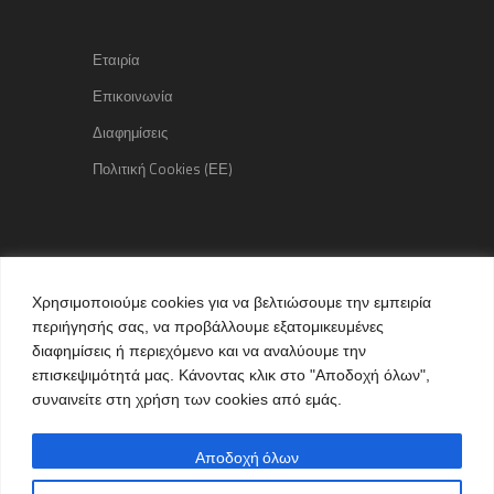
Εταιρία
Επικοινωνία
Διαφημίσεις
Πολιτική Cookies (ΕΕ)
Copyright © 2015 kozaniLife.gr
Χρησιμοποιούμε cookies για να βελτιώσουμε την εμπειρία
All Rights reserved
περιήγησής σας, να προβάλλουμε εξατομικευμένες
Internet Services & Advertisement
διαφημίσεις ή περιεχόμενο και να αναλύουμε την
by kozaniLife.gr
επισκεψιμότητά μας. Κάνοντας κλικ στο "Αποδοχή όλων",
συναινείτε στη χρήση των cookies από εμάς.
Αποδοχή όλων