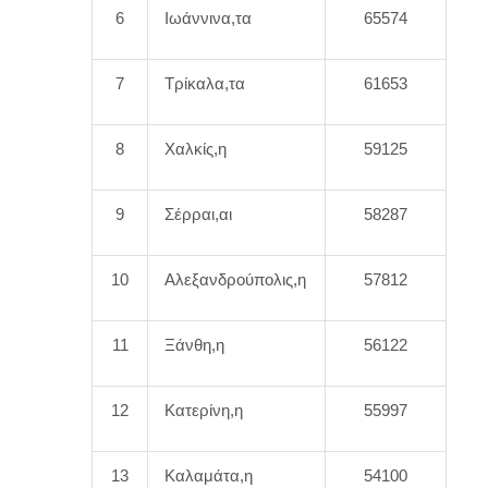
6
Ιωάννινα,τα
65574
7
Τρίκαλα,τα
61653
8
Χαλκίς,η
59125
9
Σέρραι,αι
58287
10
Αλεξανδρούπολις,η
57812
11
Ξάνθη,η
56122
12
Κατερίνη,η
55997
13
Καλαμάτα,η
54100