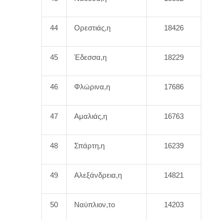
44
Ορεστιάς,η
18426
45
Έδεσσα,η
18229
46
Φλώρινα,η
17686
47
Αμαλιάς,η
16763
48
Σπάρτη,η
16239
49
Αλεξάνδρεια,η
14821
50
Ναύπλιον,το
14203