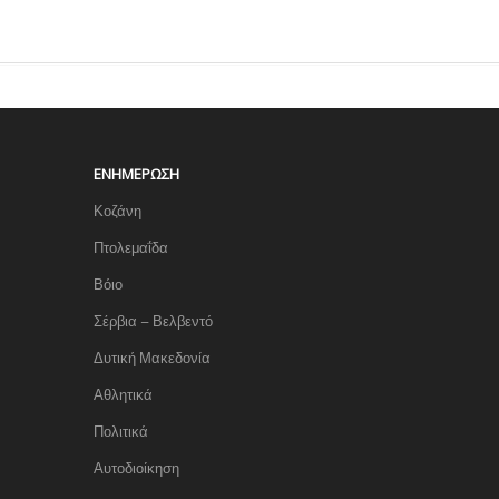
ΕΝΗΜΈΡΩΣΗ
Κοζάνη
Πτολεμαΐδα
Βόιο
Σέρβια – Βελβεντό
Δυτική Μακεδονία
Αθλητικά
Πολιτικά
Αυτοδιοίκηση