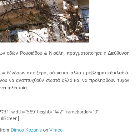
των οδών Ρουσιάδου & Νιούλη, πραγματοποίησε η Διεύθυνση
ων δένδρων από ξερά, σάπια και άλλα προβληματικά κλαδιά,
μένου να αναπτυχθούν σωστά αλλά και να προληφθούν τυχόν
ει τελευταία.
47731″ width=”589″ height=”442″ frameborder=”0″
ullScreen]
from
Dimos Kozanis
on
Vimeo
.