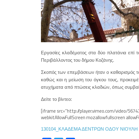
Eργασίες κλαδέματος στα δύο πλατάνια επί 
Περιβάλλοντος του δήμου Κοζάνης.
Σκοπός των επεμβάσεων ήταν ο καθαρισμός τ
καθώς και η μείωση του όγκου τους, προκει
ατυχήματα από πτώσεις κλαδιών, όπως συμβαίν
Δείτε το βίντεο:
[iframe src=”http://player.vimeo.com/video/567
webkitAllowFullScreen mozallowfullscreen allowF
130104_ΚΛΑΔΕΜΑ ΔΕΝΤΡΩΝ ΟΔΟΥ ΝΙΟΥΛΗ