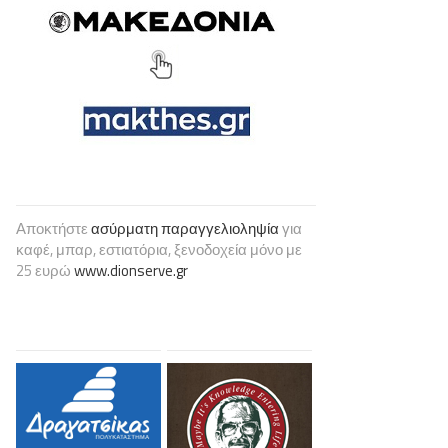
Αποκτήστε
ασύρματη παραγγελιοληψία
για
καφέ, μπαρ, εστιατόρια, ξενοδοχεία μόνο με
25 ευρώ
www.dionserve.gr